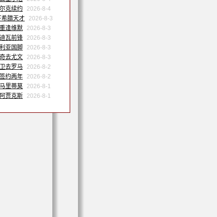
沙尔克续约
2026-8-4
下希腊天才
2026-8-3
姆重逢维默
2026-8-3
特迪瓦前锋
2026-8-3
日利亚国脚
2026-8-3
维奇去尤文
2026-8-3
中卫去罗马
2026-8-2
内签约两年
2026-8-2
会马里蒂莫
2026-8-1
会阿贾克斯
2026-8-1