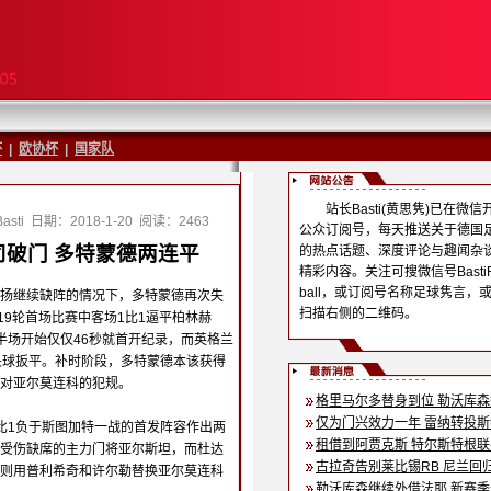
杯
|
欧协杯
|
国家队
站长Basti(黄思隽)已在微信
sti
日期：2018-1-20
阅读：2463
公众订阅号，每天推送关于德国
破门 多特蒙德两连平
的热点话题、深度评论与趣闻杂
精彩内容。关注可搜微信号BastiF
ball，或订阅号名称足球隽言，
扬继续缺阵的情况下，多特蒙德再次失
扫描右侧的二维码。
19轮首场比赛中客场1比1逼平柏林赫
半场开始仅仅46秒就首开纪录，而英格兰
头球扳平。补时阶段，多特蒙德本该获得
对亚尔莫连科的犯规。
格里马尔多替身到位 勒沃库
仅为门兴效力一年 雷纳转投
比1负于斯图加特一战的首发阵容作出两
租借到阿贾克斯 特尔斯特根
受伤缺席的主力门将亚尔斯坦，而杜达
古拉奇告别莱比锡RB 尼兰回
则用普利希奇和许尔勒替换亚尔莫连科
勒沃库森继续外借法耶 新赛