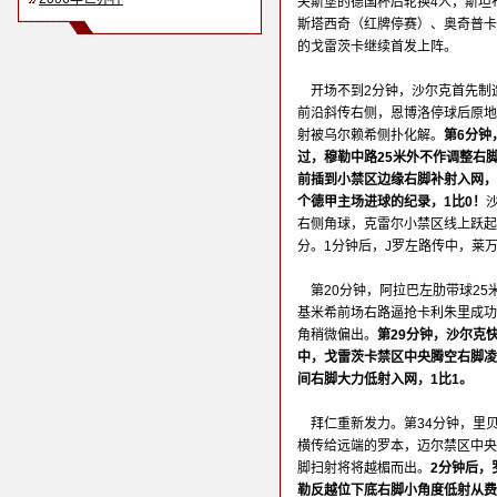
夫斯堡的德国杯后轮换4人，斯坦
斯塔西奇（红牌停赛）、奥奇普卡
的戈雷茨卡继续首发上阵。
开场不到2分钟，沙尔克首先制
前沿斜传右侧，恩博洛停球后原地
射被乌尔赖希侧扑化解。
第6分钟
过，穆勒中路25米外不作调整右
前插到小禁区边缘右脚补射入网，追
个德甲主场进球的纪录，1比0！
右侧角球，克雷尔小禁区线上跃起
分。1分钟后，J罗左路传中，莱
第20分钟，阿拉巴左肋带球25
基米希前场右路逼抢卡利朱里成功
角稍微偏出。
第29分钟，沙尔克
中，戈雷茨卡禁区中央腾空右脚凌
间右脚大力低射入网，1比1。
拜仁重新发力。第34分钟，里
横传给远端的罗本，迈尔禁区中央
脚扫射将将越楣而出。
2分钟后，
勒反越位下底右脚小角度低射从费