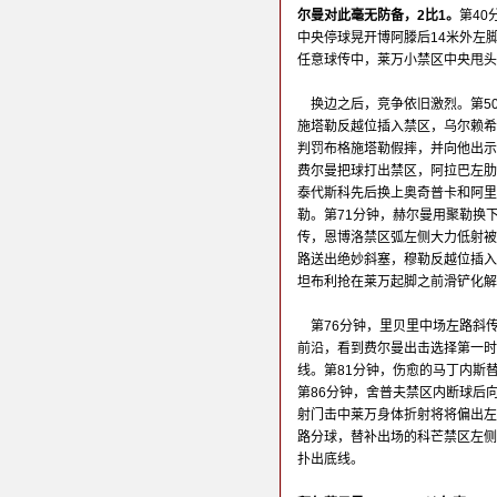
尔曼对此毫无防备，2比1。
第4
中央停球晃开博阿滕后14米外左
任意球传中，莱万小禁区中央甩
换边之后，竞争依旧激烈。第5
施塔勒反越位插入禁区，乌尔赖希
判罚布格施塔勒假摔，并向他出示
费尔曼把球打出禁区，阿拉巴左肋
泰代斯科先后换上奥奇普卡和阿里
勒。第71分钟，赫尔曼用聚勒换
传，恩博洛禁区弧左侧大力低射被
路送出绝妙斜塞，穆勒反越位插入
坦布利抢在莱万起脚之前滑铲化解
第76分钟，里贝里中场左路斜
前沿，看到费尔曼出击选择第一时
线。第81分钟，伤愈的马丁内斯替下
第86分钟，舍普夫禁区内断球后
射门击中莱万身体折射将将偏出左
路分球，替补出场的科芒禁区左侧
扑出底线。