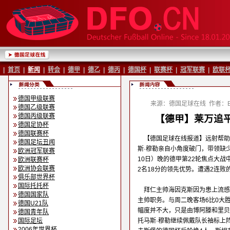
|
首页
|
新闻
|
转会
|
德甲
|
德乙
|
德丙
|
德国杯
|
联赛杯
|
冠军联赛
|
欧联
德国甲级联赛
来源：德国足球在线
作者：Ba
德国乙级联赛
德国丙级联赛
【德甲】莱万追平
德国足协杯
德国联赛杯
【德国足球在线报道】远射帮助
德国足坛丑闻
斯·穆勒亲自小角度破门，带领缺
欧洲冠军联赛
10日）晚的德甲第22轮焦点大战
欧洲联赛杯
欧洲协会联赛
2名18分的领先优势。遭遇2连败
俱乐部世界杯
国际托托杯
拜仁主帅海因克斯因为患上流感
德国国家队
主帅职务。与周二晚客场6比0大
德国U21队
幅度并不大，只是由博阿滕和里贝
德国青年队
国际足坛
托马斯·穆勒继续佩戴队长袖标上
2006年世界杯