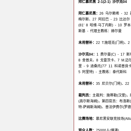
拜仁慕尼黑 2-1(2-1) 沙尔克04
拜仁慕尼黑：
26 乌尔赖希 - 32 
梅尔斯、27 阿拉巴 - 23 比达尔 
(81' 8 哈维·马丁内斯) - 10 罗
斯基 - 代理主教练：赫尔曼
未用替补：
22 T.施塔克(门将)
沙尔克04：
1 费尔曼(C) - 17
8 舍普夫、8 戈雷茨卡、7 M.迈尔(
里 - 9 迪桑托(77' 11 科诺普良卡
5 阿里特) - 主教练：泰代斯科
未用替补：
35 尼贝尔(门将)、2
裁判员：
主裁判：施蒂勒(汉堡)，
(高尔斯海姆)，第四官员：布洛斯
特-萨姆斯海姆)、普法伊费尔(罗德
比赛场地：
慕尼黑安联竞技场(Allianz
观众人数：
75000人(爆满)