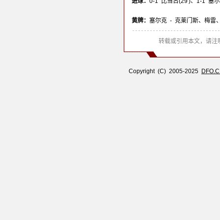
进球：
0-1 比当古(29')、1-1 塞尔
黄牌：
塞尔克 - 克莱门斯、梅雷
转载或引用本文，请注明
Copyright (C) 2005-2025
DFO.