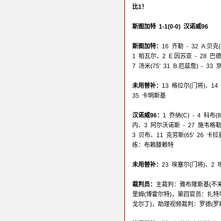
比1！
斯图加特 1-1(0-0) 汉诺威96
斯图加特：
16 齐勒 - 32 A.贝
1 帕瓦尔、2 E.因苏亚 - 28 巴
7 汤米(75' 31 B.厄兹詹) - 
未用替补：
13 格拉尔(门将)、1
35 卡明斯基
汉诺威96：
1 乔纳(C) - 4 科布(
内、3 阿尔沃诺斯 - 27 施韦格勒、
3 贝布、11 克劳斯(65' 26 卡
练：布赖滕赖特
未用替补：
23 埃塞尔(门将)、2
裁判员：
主裁判：雅布隆斯基(不来
里姆(博霍尔特)，第四官员：扎特
戈尔丁)，助理视频裁判：罗德(罗