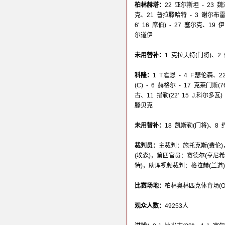
柏林赫塔：
22 亚尔斯坦 - 23 魏
克、21 普拉滕哈特 - 3 谢尔布雷
6' 16 席伯) - 27 塞尔克、19 
尔道伊
未用替补：
1 克拉夫特(门将)、2
科隆：
1 T.霍恩 - 4 F.瑟伦森
(C) - 6 赫格尔 - 17 克莱门斯
古、11 措勒(22' 15 J.科尔多瓦)
滕贝克
未用替补：
18 凯斯勒(门将)、8
裁判员：
主裁判：施托克斯(费伦)
(埃森)，第四官员：赛德尔(亨尼
特)，助理视频裁判：格拉赫(兰道)
比赛场地：
柏林奥林匹克体育场(Olympi
观众人数：
49253人