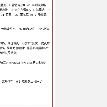
卡里克、4 雷基克(88' 28 卢斯滕贝格
哈特 - 3 谢尔布雷(C)、6 达里达 - 2
11 莱基 - 27 塞尔克(86' 7 埃斯魏
9 伊比舍维奇、26 阿内·迈尔、32 小达
尔)，助理裁判：菲舍尔(黑默)、皮克尔
尔肯)，视频助理裁判：德雷斯(明斯特-萨
费尔(罗德高)
merzbank-Arena, Frankfurt)
2 莱基(77')、0-3 埃斯魏因(90+1')