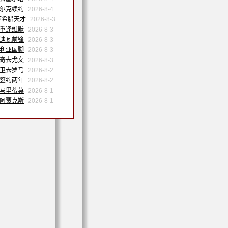
沙尔克续约
2026-8-4
下希腊天才
2026-8-3
姆重逢维默
2026-8-3
特迪瓦前锋
2026-8-3
日利亚国脚
2026-8-3
维奇去尤文
2026-8-3
中卫去罗马
2026-8-2
内签约两年
2026-8-2
会马里蒂莫
2026-8-1
会阿贾克斯
2026-8-1