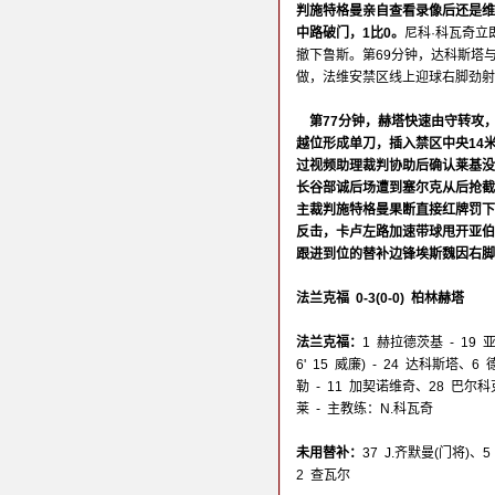
判施特格曼亲自查看录像后还是维
中路破门，1比0。
尼科·科瓦奇立
撤下鲁斯。第69分钟，达科斯塔
做，法维安禁区线上迎球右脚劲射
第77分钟，赫塔快速由守转攻
越位形成单刀，插入禁区中央14
过视频助理裁判协助后确认莱基没
长谷部诚后场遭到塞尔克从后抢截
主裁判施特格曼果断直接红牌罚下
反击，卡卢左路加速带球甩开亚伯
跟进到位的替补边锋埃斯魏因右脚
法兰克福 0-3(0-0) 柏林赫塔
法兰克福：
1 赫拉德茨基 - 19 
6' 15 威廉) - 24 达科斯塔、6
勒 - 11 加契诺维奇、28 巴尔科克(
莱 - 主教练：N.科瓦奇
未用替补：
37 J.齐默曼(门将)
2 查瓦尔