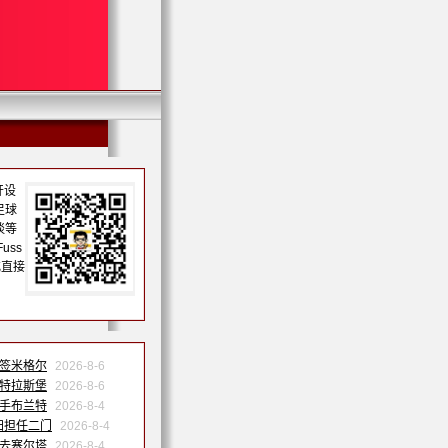
开设
足球
谈等
uss
或直接
森签米格尔
2026-8-6
斯特拉斯堡
2026-8-6
联手布兰特
2026-8-4
归担任二门
2026-8-4
季去塞尔塔
2026-8-4