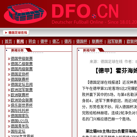
|
首页
|
新闻
|
转会
|
德甲
|
德乙
|
德丙
|
德国杯
|
联赛杯
|
冠军联赛
|
欧联
德国甲级联赛
来源：德国足球在线
作者：Ba
德国乙级联赛
德国丙级联赛
【德甲】霍芬海姆
德国足协杯
德国联赛杯
【德国足球在线报道】近况神勇
德国足坛丑闻
下午在德甲第31轮客场5比2完爆
欧洲冠军联赛
败并赢下其中的5场，与第4名勒
欧洲联赛杯
欧洲协会联赛
身前4，进军下赛季欧冠，而近3轮
俱乐部世界杯
分，形势愈发不妙。闯入德国杯决
国际托托杯
完败给柏林赫塔，连续2轮净负对
德国国家队
名的门兴格拉德巴赫一个胜场。
德国U21队
德国青年队
国际足坛
莱比锡RB主场2比5负霍芬海姆
2006年世界杯