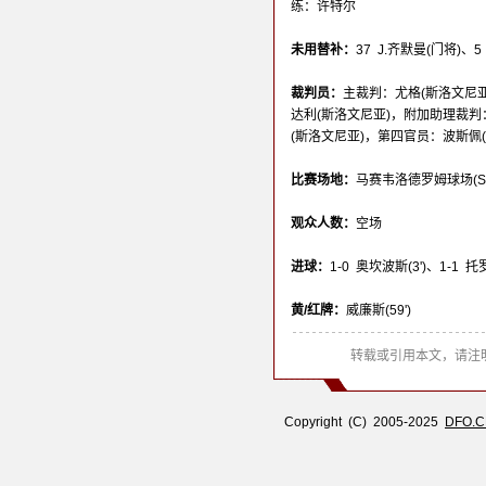
练：许特尔
未用替补：
37 J.齐默曼(门将)、
裁判员：
主裁判：尤格(斯洛文尼亚
达利(斯洛文尼亚)，附加助理裁判
(斯洛文尼亚)，第四官员：波斯佩
比赛场地：
马赛韦洛德罗姆球场(Stade V
观众人数：
空场
进球：
1-0 奥坎波斯(3')、1-1 托罗
黄/红牌：
威廉斯(59')
转载或引用本文，请注明
Copyright (C) 2005-2025
DFO.