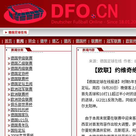
|
首页
|
新闻
|
转会
|
德甲
|
德乙
|
德丙
|
德国杯
|
联赛杯
|
冠军联赛
|
欧联
德国甲级联赛
来源：德国足球在线
作者：Ba
德国乙级联赛
德国丙级联赛
【欧联】约维奇绝
德国足协杯
德国联赛杯
【德国足球在线报道】时隔5年
德国足坛丑闻
足坛。周四（9月20日）晚做客
欧洲冠军联赛
首先丢球和10打11超过半小时的
欧洲联赛杯
欧洲协会联赛
的进球，以2比1反败为胜。同组
俱乐部世界杯
尔太阳神。
国际托托杯
德国国家队
由于本周末就要在联赛中迎来客
德国U21队
西亚对首发阵容作出较大调整，萨
德国青年队
国际足坛
尔曼轮换酒井宏树、古斯塔沃、阿
2006年世界杯