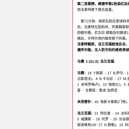
第二张黄牌，继德甲第2轮染红后
用法莱特换下德古兹曼。
第71分钟，帕耶右肋任意球斜
后，法莱特左肋斜吊，阿莱胸部卸
回做中路，尼古拉·穆勒及时跟进
随后，许特尔用约维奇换下阿莱。
法莱特截获，法兰克福就地反击，
横传中路，无人防守的约维奇停球
马赛 1-2(1-0) 法兰克福
马赛：
16 Y.佩莱 - 17 B.萨尔
古斯塔沃)、4 B.卡马拉 - 27 M.
1 米特罗格卢)、10 帕耶(C)、5 奥
曼 - 主教练：鲁迪·加西亚
未用替补：
40 埃斯卡莱斯(门将)
法兰克福：
31 特拉普 - 24 达
5 威廉斯 - 16 托罗 - 20 长谷
契诺维奇(46' 27 N.穆勒)、10 科