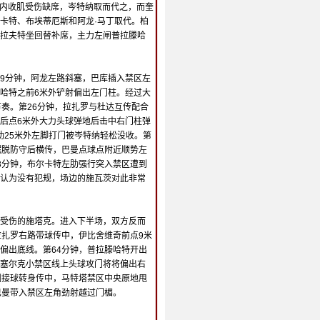
因内收肌受伤缺席，岑特纳取而代之，而奎
卡特、布埃蒂厄斯和阿龙·马丁取代。柏
拉夫特坐回替补席，主力左闸普拉滕哈
9分钟，阿龙左路斜塞，巴库插入禁区左
哈特之前6米外铲射偏出左门柱。经过大
节奏。第26分钟，拉扎罗与杜达互传配合
后点6米外大力头球弹地后击中右门柱弹
肋25米外左脚打门被岑特纳轻松没收。第
摆脱防守后横传，巴曼点球点附近顺势左
3分钟，布尔卡特左肋强行突入禁区遭到
认为没有犯规，场边的施瓦茨对此非常
受伤的施塔克。进入下半场，双方反而
拉扎罗右路带球传中，伊比舍维奇前点9米
偏出底线。第64分钟，普拉滕哈特开出
塞尔克小禁区线上头球攻门将将偏出右
侧接球转身传中，马特塔禁区中央原地甩
巴曼带入禁区左角劲射越过门楣。