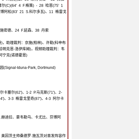
C)(64' 4 F.格策) - 28 哈恩(75' 1
博阿松(83' 21 S.科尔多瓦)、11 格雷戈
 施密德、24 F.延森、38 丹索
)，助理裁判：京施(柏林)、许勒(科申布
哈明克恩-洛伊库姆)，视频助理裁判：韦
阿宁克(诺德霍恩)
al-Iduna-Park, Dortmund)
尔卡塞尔(62')、1-2 P.马克斯(71')、2-
84')、3-3 格雷戈里奇(87')、4-3 阿尔卡
、R.赫迪拉、豪韦勒乌、卡尤比、芬博阿
。
美因茨主帅桑德罗·施瓦茨对首发阵容作