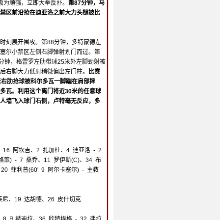
极为顽强，立即大举反扑。
第87分钟，马
禁区前沿抢在迪亚洛之前大力头槌被比
时刻展开围攻。第88分钟，多特蒙德左
塞尔小禁区左侧右脚弹射划门而过。第
1分钟，格雷罗左肋带球25米外左脚劲射被
后右脚大力低射稍微偏出左门柱。
比赛
米右肋抢球被科尔多瓦一脚踹在肩部摔
多瓦。利用这个离门将近30米的任意球
人墙飞入球门右侧，卢特毫无反应，多
、16 阿坎吉、2 扎加杜、4 迪亚洛 - 2
.格策) - 7 桑乔、11 罗伊斯(C)、34 布
 20 菲利普(60' 9 阿尔卡塞尔) - 主教
德莱尼、19 达胡德、26 皮什切克
、8 R.赫迪拉、36 欣特埃格 - 32 弗拉