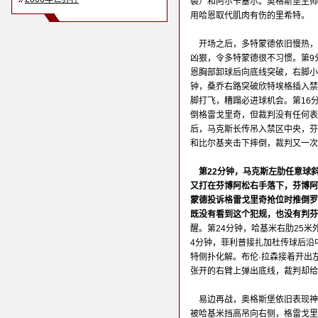
裂）和阿尔卡塞尔。奥格斯堡主帅
用哈恩取代肌肉有伤的里希特。
开场之后，多特蒙德依旧慢热，
凶狠，令多特蒙德很不习惯。第9
恩胸部卸球后向底线突破，右脚小
钟，桑乔右路突破欣特埃格插入禁
脚打飞，糟蹋必进球机会。第16
倒格雷戈里奇，但裁判没有任何表
后，马克斯长传吊入禁区中央，芬
和比尔基夹击下摔倒，裁判又一
第22分钟，马克斯左肋任意球
又打在芬博阿松右手落下，芬博阿
蒙德投诉格雷戈里奇抢位时推倒罗
既没有看到这个犯规，也没有判芬
醒。第24分钟，哈基米右肋25
4分钟，菲利普接扎加杜传球后沿
特侧扑化解。布伦·拉森接着开出
张开的右臂上弹出底线，裁判却给
易边再战，奥格斯堡依旧表现神
被哈基米挡高吊向右侧，格雷戈里