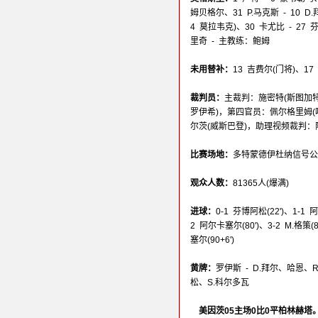
姆贝格尔、31 P.马克斯 - 10 D.拜尔(
4 莫拉韦克)、30 卡尤比 - 27 芬
里奇 - 主教练：鲍姆
未用替补：
13 吉费尔(门将)、17
裁判员：
主裁判：施密特(斯图加特
罗伊希)，第四官员：佩尔格里姆(
尔茨(威斯巴登)，助理视频裁判：
比赛场地：
多特蒙德伊杜纳信号公园(Sign
观众人数：
81365人(爆满)
进球：
0-1 芬博阿松(22')、1-1 阿
2 阿尔卡塞尔(80')、3-2 M.格策(
塞尔(90+6')
黄牌：
罗伊斯 - D.拜尔、哈恩
松、S.科尔多瓦
美因茨05主场0比0平柏林赫塔