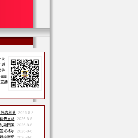
开设
足球
谈等
uss
或直接
科托去科莫
2026-8-8
天价去皇马
2026-8-8
努利斯回国
2026-8-8
森签米格尔
2026-8-6
斯特拉斯堡
2026-8-6