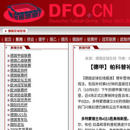
|
首页
|
新闻
|
转会
|
德甲
|
德乙
|
德丙
|
德国杯
|
联赛杯
|
冠军联赛
|
欧联
德国甲级联赛
来源：德国足球在线
作者：Ba
德国乙级联赛
德国丙级联赛
【德甲】帕科替补
德国足协杯
德国联赛杯
【德国足球在线报道】替补登场
德国足坛丑闻
戏法，包括补时第6分钟的直接任
欧洲冠军联赛
六（10月6日）下午的德甲第7轮
欧洲联赛杯
欧洲协会联赛
堡，近4场正式比赛保持全胜且攻
俱乐部世界杯
平0比0，多特蒙德建立3分的领
国际托托杯
的门兴格拉德巴赫和云达不来梅反
德国国家队
德国U21队
多特蒙德主场4比3胜奥格斯堡
德国青年队
国际足坛
尔、布伦·拉森和菲利普轮换皮什
2006年世界杯