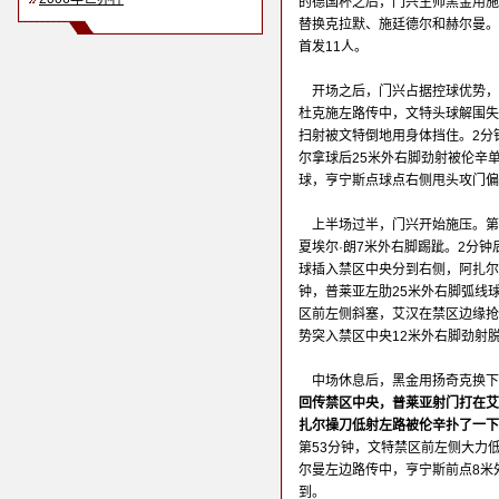
的德国杯之后，门兴主帅黑金用施
替换克拉默、施廷德尔和赫尔曼。
首发11人。
开场之后，门兴占据控球优势，
杜克施左路传中，文特头球解围失
扫射被文特倒地用身体挡住。2分
尔拿球后25米外右脚劲射被伦辛
球，亨宁斯点球点右侧甩头攻门偏
上半场过半，门兴开始施压。第
夏埃尔·朗7米外右脚踢跐。2分
球插入禁区中央分到右侧，阿扎尔
钟，普莱亚左肋25米外右脚弧线
区前左侧斜塞，艾汉在禁区边缘抢
势突入禁区中央12米外右脚劲射
中场休息后，黑金用扬奇克换下
回传禁区中央，普莱亚射门打在艾
扎尔操刀低射左路被伦辛扑了一下
第53分钟，文特禁区前左侧大力
尔曼左边路传中，亨宁斯前点8米
到。