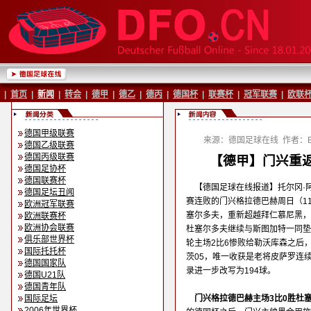
|
首页
|
新闻
|
转会
|
德甲
|
德乙
|
德丙
|
德国杯
|
联赛杯
|
冠军联赛
|
欧联
德国甲级联赛
来源：德国足球在线
作者：Ba
德国乙级联赛
德国丙级联赛
【德甲】门兴重返
德国足协杯
德国联赛杯
【德国足球在线报道】托尔冈·
德国足坛丑闻
赛连败的门兴格拉德巴赫周日（11
欧洲冠军联赛
塞尔多夫，重新超越拜仁慕尼黑，
欧洲联赛杯
欧洲协会联赛
杜塞尔多夫继续与斯图加特一同垫
俱乐部世界杯
轮主场2比6惨败给勒沃库森之后
国际托托杯
茨05，唯一收获是老将皮萨罗连
德国国家队
录进一步改写为194球。
德国U21队
德国青年队
国际足坛
门兴格拉德巴赫主场3比0胜杜
2006年世界杯