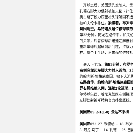
开球之后，美因茨先发制人。第
孔德右脚大力低射被帕夫伦卡扑住
奥古斯丁松力压奎松头球解围不远
被帕夫伦卡扑住。
紧接着，布罗辛
解围踢空，马特塔反越位停球顺势
第33分钟，阿龙左路传中，帕夫
的贝尔，后者停球后迅速左脚低射
重新拿球后起球到后门柱，拉察力
柱。整个上半场，不来梅的进攻几
进入下半场。
第51分钟，布罗
右侧突然起左脚大力射入近角，2
约翰内斯·埃格施泰因，撤下大迫
右路直传，约翰内斯·埃格施泰因
罗右脚推射入网，连续2轮进球，1
尔停球失误，哈尼克禁区左侧接球
左脚劲射被岑特纳奋力扑出底线。
美因茨05 2-1(1-0) 云达不来梅
美因茨05：
27 岑特纳 - 18 布
3 阿龙·马丁 - 14 孔德 - 25 巴