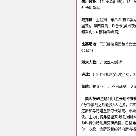
未用替补：
12 泰森(门将)、13 
5 卡明斯基
裁判员：
主裁判：布吕希(慕尼黑)
里茨)，第四官员：坎普卡(美因茨
频裁判：P.穆勒(勒希高)
比赛场地：
门兴格拉德巴赫普鲁士公园(Bo
dbach)
观众人数：
54022人(爆满)
进球：
1-0 T阿扎尔(点球)(48')、2-
黄牌：
普莱亚 - 吕克巴基奥、艾
美因茨05主场2比1胜云达不来
0分钟激战之后轮换6人之多，尼
厄斯和马特塔重新取代哈克、布斯
沃。主力门将弗洛里安·穆勒因脚
帅科费尔特则用莫伊桑德、巴格弗
尔、沙欣、皮萨罗和约翰内斯·埃