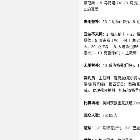
蒂厄斯 - 9 马特塔(74' 20 乌贾
S.施瓦茨
未用替补：
33 J.胡特(门将)、8
云达不来梅：
1 帕夫伦卡 - 23
桑德、5 奥古斯丁松 - 44 巴格弗雷
因、30 克拉森 - 8 大迫勇也(56'
泰因) - 10 克鲁泽(C) - 主教
未用替补：
40 普洛格曼(门将)、
裁判员：
主裁判：温克曼(克尔肯)
洛斯(戴齐绍)，第四官员：汤森(
威)，助理视频裁判：扎特尔(格里
比赛场地：
美因茨欧宝竞技场(Opel-A
观众人数：
25105人
进球：
1-0 马特塔(25')、2-0 巴曼(