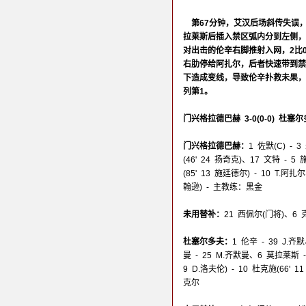
第67分钟，艾汉后场斜传失误
拉莱斯后插入禁区弧内分到左侧，
对出击的伦辛右脚推射入网，2比
右肋停给阿扎尔，后者快速带到禁
下造成变线，导致伦辛扑救未果，
列第1。
门兴格拉德巴赫 3-0(0-0) 杜塞
门兴格拉德巴赫：
1 佐默(C) -
(46' 24 扬奇克)、17 文特 - 
(85' 13 施廷德尔) - 10 T.阿扎
翰逊) - 主教练：黑金
未用替补：
21 西佩尔(门将)、6 
杜塞尔多夫：
1 伦辛 - 39 J.
曼 - 25 M.齐默曼、6 莫拉莱斯 
9 D.洛夫伦) - 10 杜克施(66' 
克尔