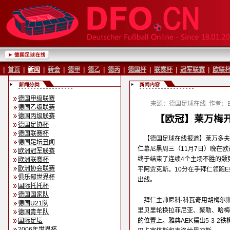
|
首页
|
新闻
|
转会
|
德甲
|
德乙
|
德丙
|
德国杯
|
联赛杯
|
冠军联赛
|
欧联
德国甲级联赛
来源：德国足球在线
作者：Ba
德国乙级联赛
德国丙级联赛
【欧冠】莱万梅开
德国足协杯
德国联赛杯
【德国足球在线报道】莱万多夫
德国足坛丑闻
仁慕尼黑周三（11月7日）晚在欧
欧洲冠军联赛
终于结束了连续4个主场不胜的颓
欧洲联赛杯
欧洲协会联赛
平阿贾克斯。10分在手拜仁领跑
俱乐部世界杯
出线。
国际托托杯
德国国家队
拜仁主帅尼科·科瓦奇用胡梅尔
德国U21队
里贝里轮换拉菲尼亚、聚勒、哈梅
德国青年队
国际足坛
的位置上。雅典AEK摆出5-3-
2006年世界杯