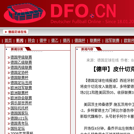
|
首页
|
新闻
|
转会
|
德甲
|
德乙
|
德丙
|
德国杯
|
联赛杯
|
冠军联赛
|
欧联
德国甲级联赛
来源：德国足球在线
作者：Ba
德国乙级联赛
德国丙级联赛
【德甲】皮什切克
德国足协杯
德国联赛杯
【德国足球在线报道】西班牙射
德国足坛丑闻
将皮什切克攻入致胜球，多特蒙德周
欧洲冠军联赛
场2比1险胜美因茨05，收获联
欧洲联赛杯
欧洲协会联赛
俱乐部世界杯
美因茨主帅桑德罗·施瓦茨用中卫
国际托托杯
-2。多特蒙德主力门将比尔基伤
德国国家队
新取代魏格尔，头号射手阿尔卡塞
德国U21队
德国青年队
国际足坛
开场仅4分钟，桑乔开出左侧角
2006年世界杯