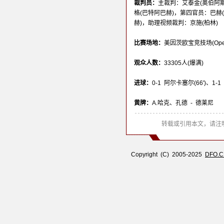
裁判员：
主裁判：艾泰金(奥伯阿斯
格(巴特阿巴赫)，第四官员：巴赫
赫)，助理视频裁判：京施(柏林)
比赛场地：
美因茨欧宝竞技场(Opel A
观众人数：
33305人(爆满)
进球：
0-1 阿尔卡塞尔(66')、1-1 
黄牌：
A.哈克、孔德 - 德莱尼
转载或引用本文，请注明
Copyright (C) 2005-2025
DFO.