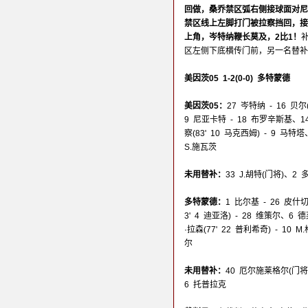
回做，桑乔禁区弧右侧接球面对尼
禁区线上左脚打门被拉察挡回，接
上角，岑特纳鞭长莫及，2比1！
区左侧下底横传门前，另一名替补
美因茨05 1-2(0-0) 多特蒙德
美因茨05：
27 岑特纳 - 16 贝尔
9 尼亚卡特 - 18 布罗辛斯基、14
察(83' 10 马克西姆) - 9 马特
S.施瓦茨
未用替补：
33 J.胡特(门将)、2
多特蒙德：
1 比尔基 - 26 皮
3' 4 迪亚洛) - 28 维策尔、6 
·拉森(77' 22 普利希奇) - 10 
尔
未用替补：
40 厄尔施莱格尔(门将
6 托普拉克