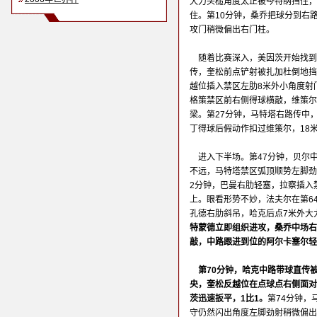
大力头槌角度太正被岑特纳挡住，
住。第10分钟，桑乔把球分到右
攻门稍微偏出右门柱。
随着比赛深入，美因茨开始找到
传，奎松前点铲射被扎加杜倒地挡
越位插入禁区左肋8米外小角度射
格策禁区前右侧得球横敲，维策尔
梁。第27分钟，马特塔右路传中
丁得球后假动作扣过维策尔，18
进入下半场。第47分钟，贝尔
不远，马特塔禁区弧顶顺势左脚劲
2分钟，巴曼右肋轻塞，拉察插入
上。眼看形势不妙，法夫尔在第6
孔德右肋斜吊，哈克后点7米外大
特蒙德立即组织进攻，桑乔中场右
敲，中路跟进到位的阿尔卡塞尔轻
第70分钟，哈克中路带球直传
央，奎松反越位在点球点右侧面对
茨迅速扳平，1比1。
第74分钟，
守仍然闪出角度左脚劲射稍微偏出