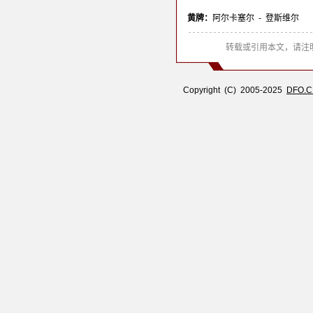
黄牌：
阿尔卡塞尔 - 登斯维尔
转载或引用本文，请注明
Copyright (C) 2005-2025
DFO.