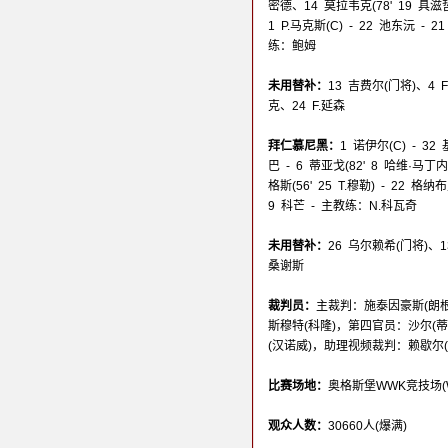
密德、14 莫拉韦克(78' 19 具滋
1 P.马克斯(C) - 22 池东沅 -
练：鲍姆
未用替补：
13 吉费尔(门将)、4 
克、24 F.延森
拜仁慕尼黑：
1 诺伊尔(C) - 
巴 - 6 蒂亚戈(82' 8 哈维·马
格斯(56' 25 T.穆勒) - 22 
9 科芒 - 主教练：N.科瓦奇
未用替补：
26 乌尔赖希(门将)、1
桑谢斯
裁判员：
主裁判：施泰因豪斯(朗根
斯穆特(科隆)，第四官员：沙尔(
(汉诺威)，助理视频裁判：赖歇尔(
比赛场地：
奥格斯堡WWK竞技场(WWK 
观众人数：
30660人(爆满)