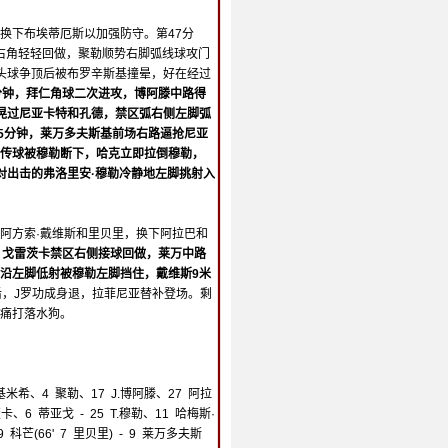
换下布埃蒂厄斯以加强防守。第47分
右角轻轻回做，聚勒顺势右脚弧线球攻门
头球争顶后被布罗辛斯基撞晕，好在经过
分钟，拜仁角球二次进攻，博阿滕中路得
晃过尼亚卡特和孔德，禁区弧右侧左脚弧
55分钟，莱万多夫斯基前场右路逼抢尼亚
传球被穆勒断下，哈克立即拉倒穆勒，
对出击的弗洛里安·穆勒冷静地左脚挑射入
阿方索·戴维斯和里贝里，换下阿拉巴和
，戈雷茨卡禁区右侧接球回做，莱万中路
沿左脚低射被穆勒左脚挡住，戴维斯9米
后，J罗功成身退，拉菲尼亚替补登场。剩
痛打落水狗。
2 基米希、4 聚勒、17 J.博阿滕、27 阿拉
雷茨卡、6 蒂亚戈 - 25 T.穆勒、11 哈梅斯·
 科芒(66' 7 里贝里) - 9 莱万多夫斯