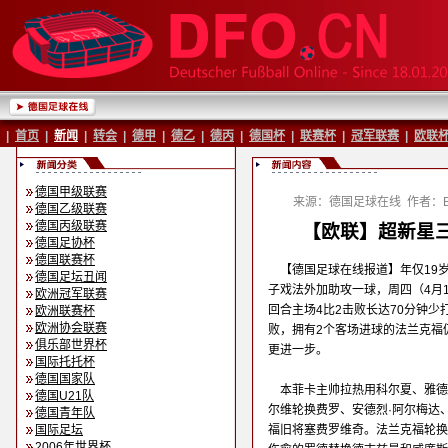
|
首页
|
新闻
|
转会
|
德甲
|
德乙
|
德丙
|
德国杯
|
联赛杯
|
冠军联赛
|
欧联
德国甲级联赛
来源：德国足球在线
作者：Ba
德国乙级联赛
德国丙级联赛
【欧联】超新星三
德国足协杯
德国联赛杯
【德国足球在线报道】年仅19
德国足坛丑闻
子戏法外加助攻一球，周四（4月1
欧洲冠军联赛
回合主场4比2击败长达70分钟少
欧洲联赛杯
欧洲协会联赛
败，拥有2个客场进球的法兰克福
俱乐部世界杯
更进一步。
国际托托杯
德国国家队
本菲卡主帅拉热用科尔夏、雅德
德国U21队
尔维轮换费罗、安德烈·阿尔梅达
德国青年队
国际足坛
福旧将塞费罗维奇。法兰克福轮换
2006年世界杯