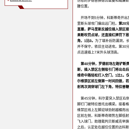
伤愈的罗德替换德古兹曼和威廉斯
腰位置。
开场不到5分钟，科斯蒂奇开出
里斯头球攻门偏出远门柱。
第20
直塞，萨马里斯反越位插入禁区接
果断吹罚点球，还直接红牌罚下恩
角，1比0。
为了填补后防漏洞，
并不保守，依旧主动进攻。第30
点迅速插上7米外头球顶高。
第40分钟，罗德前场左路铲断
斯，插入禁区左侧吸引门将出击后
维奇中路轻松打入空门，1比1。
尔维禁区前左侧第一时间回做，若
射再次洞穿球门左下角，特拉普鞭
第45分钟，科尔夏突入禁区右
脚打门被特拉普托出横梁。接着格
维禁区线上左脚迎球劲射越楣而出
区前左侧，科斯蒂奇顺势左脚低射
飞入球门，助理裁判贝斯威克举旗
之后，认定处在越位位置的达科斯