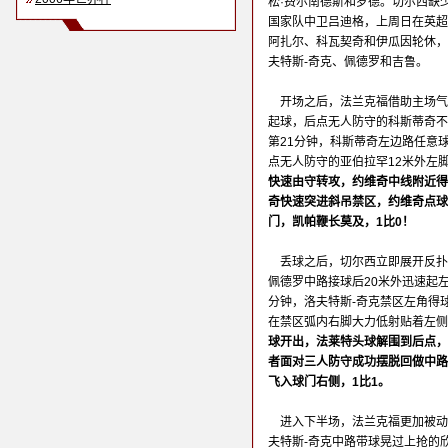
松·费尔南德斯和罗德。切尔西缺
国家队中卫吕迪格，上周日在英超
阿扎尔、科瓦契奇和伊瓜因轮休，
夫特斯-奇克、佩德罗和吉鲁。
开场之后，法兰克福借助主场气
起球，后点无人防守的科斯蒂奇不
第21分钟，科斯蒂奇左边路任意
点无人防守的亚伯拉罕12米外左
快速由守转攻，约维奇中线附近得
奇快速突进斜吊禁区，约维奇点球
门，凯帕鞭长莫及，1比0！
丢球之后，切尔西立即展开反扑
佩德罗中路接球后20米外迅速起
分钟，洛夫特斯-奇克禁区左角得
在禁区弧内右脚大力低射贴着左
球开出，法莱特头球解围到后点，
者面对三人防守成功摆脱回做中路
飞入球门右侧，1比1。
进入下半场，法兰克福更加被动
夫特斯-奇克中路带球晃过上抢的