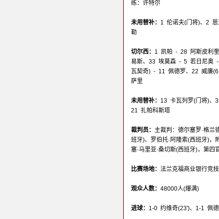
练：许特尔
未用替补：
1 伦诺夫(门将)、2 
勒
切尔西：
1 凯帕 - 28 阿斯皮利
易斯、33 埃莫森 - 5 若日尼奥 -
瓦契奇) - 11 佩德罗、22 威廉(61
萨里
未用替补：
13 卡瓦列罗(门将)、
21 扎帕科斯塔
裁判员：
主裁判：德尔塞罗·格兰德
班牙)、罗伯托·阿隆索(西班牙)，
塞·马里亚·桑切斯(西班牙)，第四
比赛场地：
法兰克福商业银行竞技场(Com
观众人数：
48000人(爆满)
进球：
1-0 约维奇(23')、1-1 佩德罗