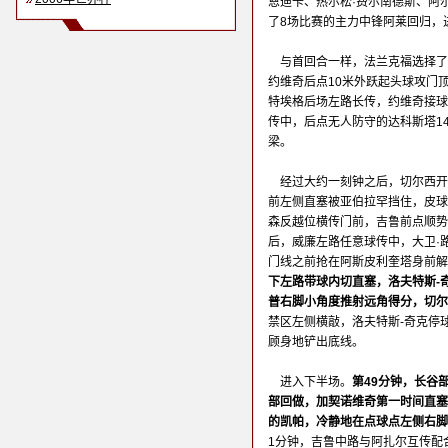
恩迪卡、热尔松·费尔南德斯、阿
了8场比赛的主力中锋阿莱回归，
与首回合一样，法兰克福选择了
约维奇后点10米外跃起头球攻门
特埃格后场左路长传，约维奇接球
传中，后点无人防守的达科斯塔1
梁。
经过大约一刻钟之后，切尔西开
前左侧直塞被亚伯拉罕挡住，皮球
森反越位横传门前，吉鲁前点顺势
后，威廉左路任意球传中，大卫·
门线之前抢在阿斯皮利奎塔身前解
下左路带球内切直塞，洛夫特斯-
普右脚小角度推射远角得分，切尔
禁区左侧横敲，洛夫特斯-奇克停
顾身地铲出底线。
进入下半场。
第49分钟，长谷
部回做，加契诺维奇第一时间直塞
的凯帕，冷静地在点球点左侧右脚
1分钟，吉鲁中路与阿扎尔互传配