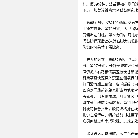
柱。第59分钟，法兰克福左侧角
不远，加契诺维奇禁区弧右侧迎球
第68分钟，罗德拦截佩德罗后
上德古兹曼。第71分钟，大卫·路
箭偏出左门柱。第78分钟，阿扎
塔右肋停球后25米外右脚大力低
伤愈的阿莱替下雷比奇。
进入加时赛。第93分钟，巴克
线。第97分钟，长谷部诚前场传
但伊瓜因右路横传禁区被长谷部诚
科斯蒂奇快速突入禁区左侧横传门
打门没有踢正部位，皮球缓缓飞向
回追到门线前的路易斯奋力地凌空
古兹曼开出右侧角球，阿莱禁区中
塔在球门线前头球解围。第111
射被特拉普扑出，欣特埃格抢在埃
扎尔左路传中，特拉普前门柱接球
吹罚阿斯皮利奎塔犯规，进球无效
比赛进入点球决胜，法兰克福先