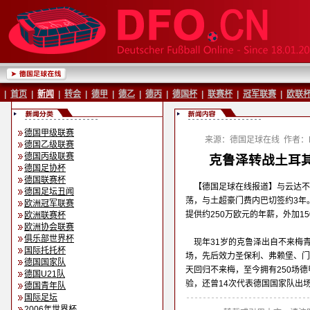
|
首页
|
新闻
|
转会
|
德甲
|
德乙
|
德丙
|
德国杯
|
联赛杯
|
冠军联赛
|
欧联
德国甲级联赛
来源：德国足球在线
作者：B
德国乙级联赛
德国丙级联赛
克鲁泽转战土耳其
德国足协杯
德国联赛杯
【德国足球在线报道】与云达不
德国足坛丑闻
荡，与土超豪门费内巴切签约3年
欧洲冠军联赛
提供约250万欧元的年薪，外加1
欧洲联赛杯
欧洲协会联赛
俱乐部世界杯
现年31岁的克鲁泽出自不来梅青
国际托托杯
场，先后效力圣保利、弗赖堡、门
德国国家队
天回归不来梅，至今拥有250场德
德国U21队
验，还曾14次代表德国国家队出
德国青年队
国际足坛
2006年世界杯