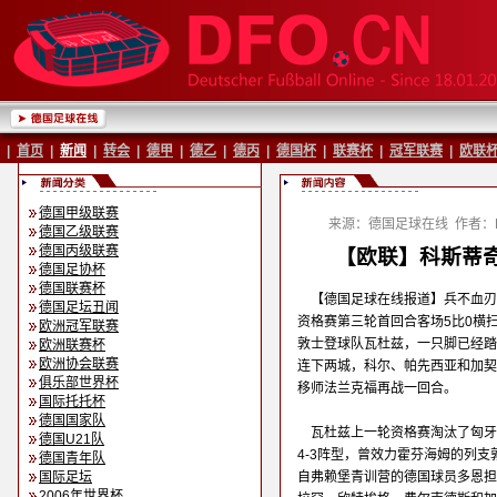
|
首页
|
新闻
|
转会
|
德甲
|
德乙
|
德丙
|
德国杯
|
联赛杯
|
冠军联赛
|
欧联
德国甲级联赛
来源：德国足球在线
作者：B
德国乙级联赛
德国丙级联赛
【欧联】科斯蒂奇
德国足协杯
德国联赛杯
【德国足球在线报道】兵不血刃
德国足坛丑闻
资格赛第三轮首回合客场5比0横
欧洲冠军联赛
敦士登球队瓦杜兹，一只脚已经踏
欧洲联赛杯
欧洲协会联赛
连下两城，科尔、帕先西亚和加契
俱乐部世界杯
移师法兰克福再战一回合。
国际托托杯
德国国家队
瓦杜兹上一轮资格赛淘汰了匈牙
德国U21队
4-3阵型，曾效力霍芬海姆的列
德国青年队
国际足坛
自弗赖堡青训营的德国球员多恩担
2006年世界杯