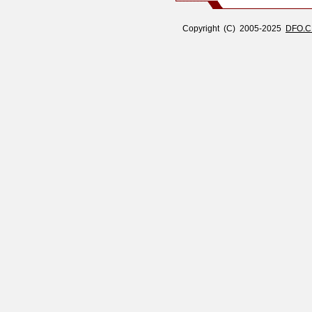
Copyright (C) 2005-2025
DFO.