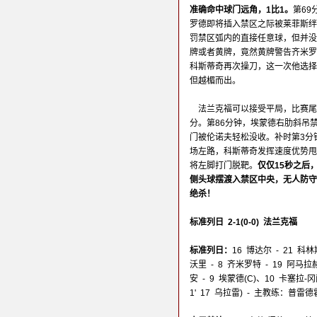
准确命中球门远角，1比1。
第6
罗德即将插入禁区之际被莱菲斯绊
罚禁区弧内的直接任意球，但并没
牌或者黄牌，竟然黄牌警告齐米罗
科斯蒂奇再次操刀，这一次他选择
但越楣而出。
法兰克福可以接受平局，比赛尾
分。第86分钟，埃蒙德右肋斜吊
门被伦诺夫轻松没收。补时第3分
场左路，科斯蒂奇发挥速度优势甩
将左脚打门脱靶。
仅仅15秒之后
侧头球摆渡入禁区中央，无人防守
绝杀！
标准列日 2-1(0-0) 法兰克福
标准列日：
16 博达尔 - 21 科
沃里 - 8 齐米罗特 - 19 阿马拉赫
安 - 9 埃蒙德(C)、10 卡塞拉-冈
1' 17 乌拉雷) - 主教练：普雷