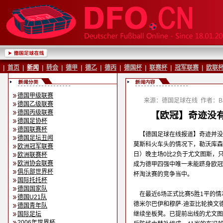
|
首页
|
新闻
|
转会
|
德甲
|
德乙
|
德丙
|
德国杯
|
联赛杯
|
冠军联赛
|
欧联
德国甲级联赛
来源：德国足球在线
作者：Ba
德国乙级联赛
德国丙级联赛
【欧冠】奇迹没有
德国足协杯
德国联赛杯
【德国足球在线报道】奇迹并没
德国足坛丑闻
莫斯科火车头的情况下，勒沃库森
欧洲冠军联赛
日）晚主场0比2负于尤文图斯，
欧洲联赛杯
欧洲协会联赛
成为德甲四强中唯一未能跻身欧冠
俱乐部世界杯
杯淘汰赛的竞争当中。
国际托托杯
德国国家队
在最近6场正式比赛5胜1平的
德国U21队
德米尔巴伊和穆萨·迪亚比轮换文
德国青年队
国际足坛
继续坐板凳。已提前出线的尤文图
2006年世界杯