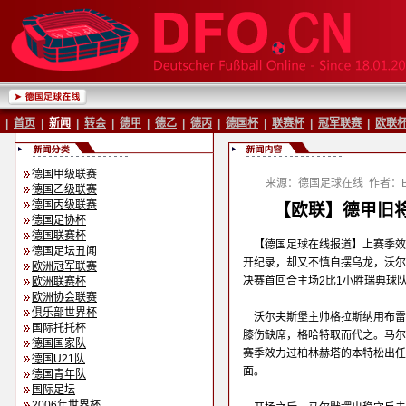
|
首页
|
新闻
|
转会
|
德甲
|
德乙
|
德丙
|
德国杯
|
联赛杯
|
冠军联赛
|
欧联
德国甲级联赛
来源：德国足球在线
作者：Ba
德国乙级联赛
德国丙级联赛
【欧联】德甲旧将
德国足协杯
德国联赛杯
【德国足球在线报道】上赛季效
德国足坛丑闻
开纪录，却又不慎自摆乌龙，沃尔夫
欧洲冠军联赛
决赛首回合主场2比1小胜瑞典球
欧洲联赛杯
欧洲协会联赛
俱乐部世界杯
沃尔夫斯堡主帅格拉斯纳用布雷
国际托托杯
膝伤缺席，格哈特取而代之。马尔默
德国国家队
赛季效力过柏林赫塔的本特松出任
德国U21队
面。
德国青年队
国际足坛
2006年世界杯