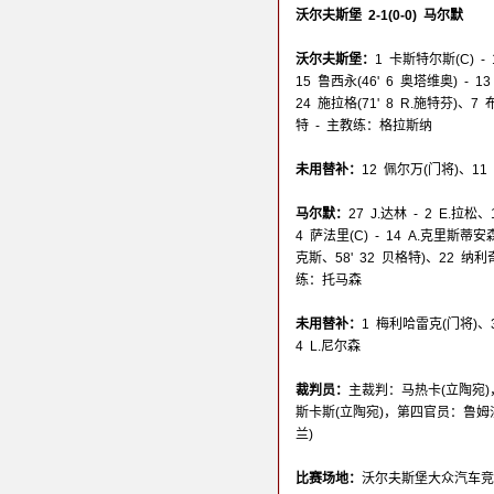
沃尔夫斯堡 2-1(0-0) 马尔默
沃尔夫斯堡：
1 卡斯特尔斯(C) 
15 鲁西永(46' 6 奥塔维奥) -
24 施拉格(71' 8 R.施特芬)、7 
特 - 主教练：格拉斯纳
未用替补：
12 佩尔万(门将)、11
马尔默：
27 J.达林 - 2 E.拉
4 萨法里(C) - 14 A.克里斯蒂安
克斯、58' 32 贝格特)、22 纳利
练：托马森
未用替补：
1 梅利哈雷克(门将)、
4 L.尼尔森
裁判员：
主裁判：马热卡(立陶宛)
斯卡斯(立陶宛)，第四官员：鲁姆
兰)
比赛场地：
沃尔夫斯堡大众汽车竞技场(Vo