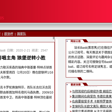
杯
|
欧协杯
|
国家队
站长Basti(黄思隽)已在微信
sti
日期：2020-2-21
阅读：2547
公众订阅号，每天推送关于德国
唱主角 狼堡逆转小胜
的热点话题、深度评论与趣闻杂
精彩内容。关注可搜微信号BastiF
ball，或订阅号名称足球隽言，
力勒沃库森的瑞典中锋基塞·特林点球首
扫描右侧的二维码。
斯堡周四（2月20日）晚在欧联杯1/16
队马尔默。
克卡罗轮换施特芬，而队长吉拉沃吉因
与拜耳续约后继续外借 姆班
由斯图加特名宿托马森执教，2009/10
集训期间右肩受伤 韦德拉奥
首发中卫，而高中锋基塞·特林顶在最前
右肩要接受手术 卡斯特罗普
圣保利队长欧文离队 横田大
埃宾贝重返德甲 从法兰克福