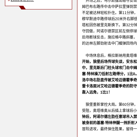
开场之后，马尔默摆出稳守反击
姆巴布右路传中击中萨拉里弹到禁
不足被达林轻松扑住。第11分钟
穆罕默迪中路停球后20米外右脚
塔松因伤被里克斯换下。第32分
守回做，阿诺尔德禁区前左侧停球
后场断球反击，施拉格中路斜塞，
的达林左脚劲射击中门楣弹回场内
中场休息后，格拉斯纳用奥塔维
开始，狼堡后场传球失误，安东松
中，里克斯后门柱头球攻门击中姆
塞·特林操刀低射左路得分，1比0
洛中场右肋直传被艾哈迈德霍季奇
雷卡洛面对艾哈迈德霍季奇的防守
轰入远角，1比1！
狼堡重新掌控大局。第60分钟
受阻，奥塔维奥从后插上拿球后小
钟后，阿诺尔德左肋任意球吊入禁
被身前的基塞·特林伸腿一挡折射
冒险进攻，最终保住胜果，留待一