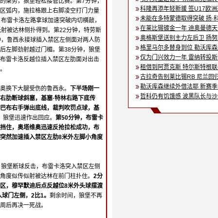
的架势，狼堡轻松接管比赛。第7分钟，
科隆再添年轻新援 签U17欧
区弧内，施拉格跟上右脚凌空打门力量
未能在多特蒙德取得突破 扬·
，布雷卡洛左路拿球加速突破内切横敲，
在莱比锡镀金一年 迪奥曼德
低射被达林侧扑得到。第22分钟，特劳斯
奥格斯堡送别主力左后卫 扬
钟，鲁西永接球插入禁区左侧面对两人防
格里马尔多替身到位 勒沃库
后左脚劲射越过门楣。第38分钟，狼堡
仅为门兴效力一年 雷纳转投
布雷卡洛反越位插入禁区左肋面对出击
租借到阿贾克斯 特尔斯特根
。
古拉奇告别莱比锡RB 尼兰回
勒沃库森继续外借法耶 新赛
奥换下大腿受伤的鲁西永。
下半场刚一
哲科仍有饥饿感 波黑队长与
右肋断球斜塞，基塞·特林右路下底传
巴布右手弹出底线，裁判吹罚点球，基
。
狼堡迅速作出回应。
第50分钟，布雷卡
挡住，奥塔维奥迅速反抢拉松成功，布
突然加速插入禁区左肋8米外左脚小角度
，狼堡断球反击，布雷卡洛突入禁区左侧
角度似传似射被达林在前门柱扑住。
2分
区，穆罕默迪后点反越位8米外头球摆渡
入球门左侧，2比1。
剩余时间，狼堡不再
周后再决一死战。