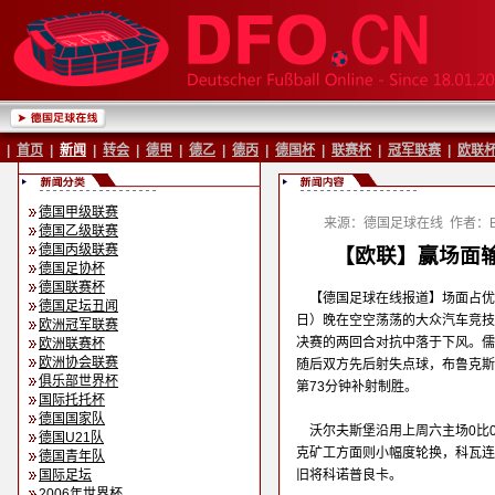
|
首页
|
新闻
|
转会
|
德甲
|
德乙
|
德丙
|
德国杯
|
联赛杯
|
冠军联赛
|
欧联
德国甲级联赛
来源：德国足球在线
作者：Ba
德国乙级联赛
德国丙级联赛
【欧联】赢场面输
德国足协杯
德国联赛杯
【德国足球在线报道】场面占优
德国足坛丑闻
日）晚在空空荡荡的大众汽车竞技场
欧洲冠军联赛
决赛的两回合对抗中落于下风。儒
欧洲联赛杯
欧洲协会联赛
随后双方先后射失点球，布鲁克斯
俱乐部世界杯
第73分钟补射制胜。
国际托托杯
德国国家队
沃尔夫斯堡沿用上周六主场0比
德国U21队
克矿工方面则小幅度轮换，科瓦连
德国青年队
国际足坛
旧将科诺普良卡。
2006年世界杯