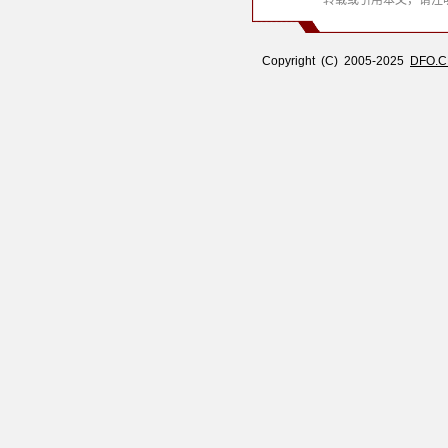
转载或引用本文，请注明
Copyright (C) 2005-2025
DFO.