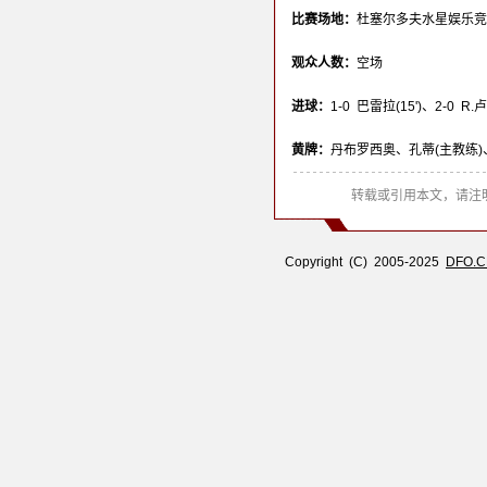
比赛场地：
杜塞尔多夫水星娱乐竞技场(Mer
观众人数：
空场
进球：
1-0 巴雷拉(15')、2-0 R.卢
黄牌：
丹布罗西奥、孔蒂(主教练)
转载或引用本文，请注明
Copyright (C) 2005-2025
DFO.