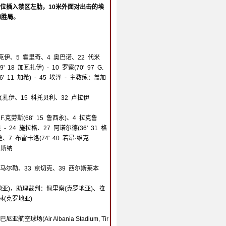
位插入禁区左肋，10米外面对出击的埃
的胜局。
利克伊、5 霍里奇、4 奥巴诺、22 代米
' 18 加瓦扎伊) - 10 罗察(70' 97 G.
' 11 加希) - 45 埃泽 - 主教练：盖加
加瓦扎伊、15 科托贝利、32 卢拉伊
 F.克劳斯(68' 15 鲁西永)、4 拉克鲁
- 24 施拉格、27 阿诺尔德(36' 31 格
迪、7 布雷卡洛(74' 40 若昂·维克
拉斯纳
0 马尔勒、33 京切克、39 西尔斯莱本
亚)，助理裁判：佩里察(克罗地亚)、拉
林(克罗地亚)
球场(Air Albania Stadium, Tir