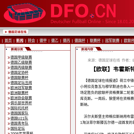
|
首页
|
新闻
|
转会
|
德甲
|
德乙
|
德丙
|
德国杯
|
联赛杯
|
冠军联赛
|
欧联
德国甲级联赛
来源：德国足球在线
作者：Ba
德国乙级联赛
德国丙级联赛
【欧联】韦霍斯特
德国足协杯
德国联赛杯
【德国足球在线报道】荷兰中锋
德国足坛丑闻
小将拉克鲁瓦与穆罕默迪也各入一
欧洲冠军联赛
场定胜负的欧联杯资格赛第二轮客
欧洲联赛杯
欧洲协会联赛
库克斯。一周后，狼堡将在资格赛
俱乐部世界杯
斯纳。
国际托托杯
德国国家队
沃尔夫斯堡主帅格拉斯纳用布雷
德国U21队
1淘汰菲尔斯滕瓦尔德一战首发的
德国青年队
国际足坛
2006年世界杯