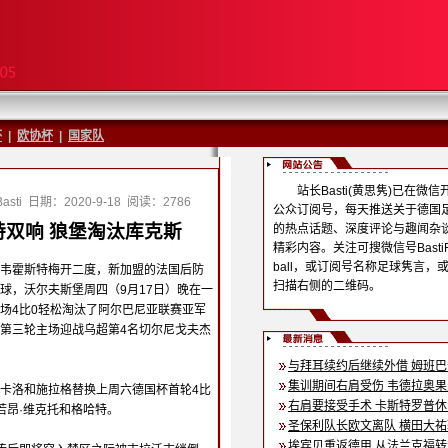
杯
|
欧协杯
|
国家队
站长Basti(黄思隽)已在微信
sti
日期：2020-9-18
阅读：2786
公众订阅号，每天推送关于德国
双响 狼堡淘汰库克斯
的热点话题、深度评论与趣闻杂
精彩内容。关注可搜微信号BastiF
ball，或订阅号名称足球隽言，
韦霍斯特梅开二度，新加盟的法国后防
扫描右侧的二维码。
球，沃尔夫斯堡周四（9月17日）晚在一
场4比0轻松淘汰了阿尔巴尼亚联赛亚军
第三轮主场迎战乌超第4名切尔尼戈夫杰
与拜耳续约后继续外借 姆班
集训期间右肩受伤 韦德拉奥
卡洛和施拉格替换上周六德国杯首轮4比
右肩要接受手术 卡斯特罗普
若昂·维克托和格哈特。
圣保利队长欧文离队 横田大
埃宾贝重返德甲 从法兰克福