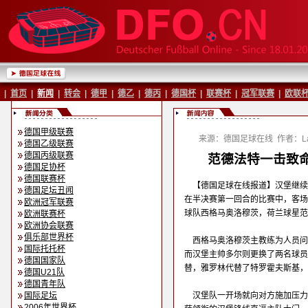
|
首页
|
新闻
|
转会
|
德甲
|
德乙
|
德丙
|
德国杯
|
联赛杯
|
冠军联赛
|
欧联
德国甲级联赛
来源：德国足球在线
作者：La
德国乙级联赛
德国丙级联赛
范德法特一击致命
德国足协杯
德国联赛杯
【德国足球在线报道】汉堡继续
德国足坛丑闻
在半决赛第一回合的比赛中，客场
欧洲冠军联赛
球队西格马奥洛穆茨，荷兰球星范
欧洲联赛杯
欧洲协会联赛
俱乐部世界杯
西格马奥洛穆茨主教练为人员问
国际托托杯
而汉堡主帅多尔则更换了两名球员
德国国家队
替，雅罗林代替了特罗霍夫斯基，
德国U21队
德国青年队
国际足坛
汉堡队一开场就向对方施加压力
2006年世界杯