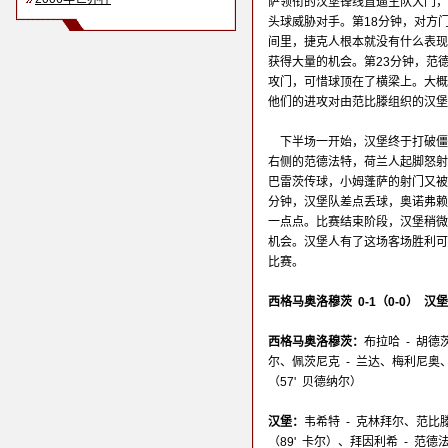
萨领衔的汉堡锋线直逼主队大门，
头球威胁对手。第18分钟，对方
间里，捷克人根本就没有什么表现
获得大量的机会。第23分钟，范
攻门，可惜球顶在了横梁上。大概
他们的进攻对由范比滕组织的汉堡
下半场一开始，汉堡终于打破僵
右侧的范德法特，荷兰人起脚怒射
巴雷茨传球，小姆蓬萨的射门又被
分钟，汉堡队差点丢球，奥诺弗赖
一点点。比赛结束阶段，汉堡稍微
机会。汉堡人有了这场客场胜利可
比赛。
西格马奥洛穆茨 0-1（0-0） 汉堡
西格马奥洛穆茨：
布拉哈 - 胡德
尔、佩茨尼克 - 兰达、梅利尼奥
（57' 贝德纳尔）
汉堡：
韦希特 - 克林拜尔、范比
（89' 卡尔）、拜因利希 - 范德