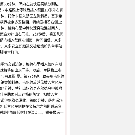
第50分钟，萨内左肋快速突破分到边
茨卡中路跟上停球后插入禁区13米外右脚
分钟，托什卡插入禁区左侧斜吊，基米希
横传被京多安挡回，特纳塞接着右侧12
分钟，格纳布里中路快速突破连过两人，
策奋力扑出右门柱。2分钟后，德国队再
萨内插入禁区左侧第一时间回做，京多
住，京多安立即跟进又被尼策抢先单拳破
脚凌空打飞。
袭半场交到边路，格纳布里插入禁区左侧
球将将偏出远门柱。随后，主队换上参
卡什与丹尼斯·曼。第77分钟，勒夫用韦尔纳
中路突破斜塞，韦尔纳反越位插入禁区左
87分钟，替补出场的奇克尔德乌中线附
什左肋面对吕迪格的防守一扣插入禁
被诺伊尔稳稳没收。第90分钟，萨内后场
坦丘禁区左侧抢在金特尔之前断球后突
左脚小角度低射打在边网上，错失最后一