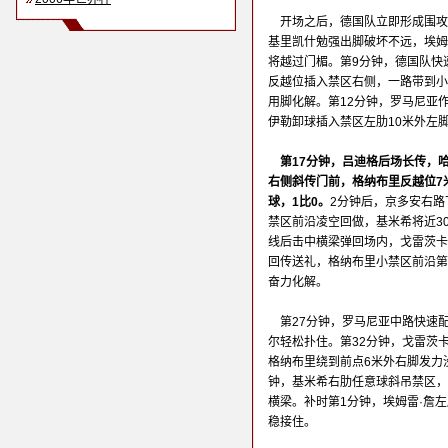
开场之后，德国队立即形成围攻
基里凯什勉强出脚破坏不远，埃姆
将越过门楣。第9分钟，德国队快
反越位插入禁区右侧，一路带到小
用脚化解。第12分钟，罗马尼亚
伊勒卸球插入禁区左肋10米外左
第17分钟，吕迪格后场长传，
右侧斜传门前，格纳布里反越位7
球，1比0。
2分钟后，京多安右
禁区前沿凌空回做，基米希将近3
线后击中横梁弹回场内，戈雷茨卡
回传送礼，格纳布里小禁区前沿第
奋力化解。
第27分钟，罗马尼亚中路快速
尔轻松扑住。第32分钟，戈雷茨
格纳布里绕到前点6米外右脚发力
钟，基米希右肋任意球斜吊禁区，
横梁。补时第1分钟，埃姆雷·詹
稳接住。