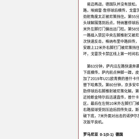
易边再战，德国队并没有放松。
路，埃姆雷·詹停球后横传，戈雷
劲射角度太正被尼策挡住。第55
头球解围落到后点，特纳塞停球后
米外左脚打门偏出远门柱。第58
一路插入禁区中央左脚推射又被尼
次快速反击，格纳布里中路斜传，
安跟上12米外右脚打门被尼策挡
坏，戈雷茨卡禁区线上第一时间右
第63分钟，萨内沿左路快速奔
下底横传，萨内前点伸脚一蹭，皮
加了2019年U21欧青赛的普什
替下哈弗茨。第80分钟，京多安
肋停球后右脚推射被尼策化解。第
近抢断金特尔后迅速直传，普什卡
区，最后在左侧10米外左脚打门
右路接球受到压迫后回传失误，斯
破下底，7米外面对出击的诺伊尔
次扳平良机。
罗马尼亚 0-1(0-1) 德国