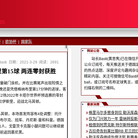
杯
|
欧协杯
|
国家队
站长Basti(黄思隽)已在微信
sti
日期：2021-3-29
阅读：2691
公众订阅号，每天推送关于德国
第15球 两连零封获胜
的热点话题、深度评论与趣闻杂
精彩内容。关注可搜微信号BastiF
ball，或订阅号名称足球隽言，
量破门良机，并在比赛尾声出现险情之
扫描右侧的二维码。
）晚还是凭借格纳布里第17分钟的进球，客
2场2022年卡塔尔世界杯预选赛的零封
杜伊斯堡，迎战北马其顿。
格里马尔多替身到位 勒沃库
马其顿，本场首发阵容有4处调整：托什
仅为门兴效力一年 雷纳转投
布尔克、班库、丹尼斯·曼和科曼。德国
租借到阿贾克斯 特尔斯特根
11人，戈雷茨卡克服小腿问题可以继续披
古拉奇告别莱比锡RB 尼兰回
提前返回慕尼黑。
勒沃库森继续外借法耶 新赛