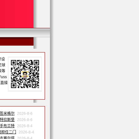
开设
足球
谈等
uss
或直接
森签米格尔
2026-8-6
斯特拉斯堡
2026-8-6
联手布兰特
2026-8-4
归担任二门
2026-8-4
季去塞尔塔
2026-8-4