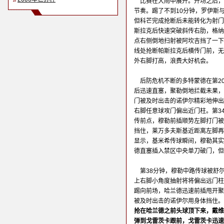
比赛在大雨中展开。开场之后，
节奏。踢了不到10分钟，罗伊斯
但科芒完成抢断后未能转化为射门
斯拉克后快速突破斜传右肋，格纳
点右侧倒地扫射被阿坎吉挡了一下
线处抢断帕斯拉克后横传门前，无
外右脚打高，浪费大好机会。
后防危机不断的多特蒙德在第2
后迅速直塞，聚勒倒地拦截未果，
门被及时出击的诺伊尔精彩地伸出
右脚任意球攻门偏出近门柱。第3
传前点，穆勒前插顺势左脚打门被
挡住，莱万多夫斯基近距离左脚再
显示，基米希传球瞬间，穆勒其实
德直塞插入禁区中央单刀破门，但
第38分钟，穆勒中路传球被舒
上右脚小角度抽射将将偏出远门柱
踢向前场，哈兰德迅速前插甩开聚
被及时出击的诺伊尔用身体挡住。
抢在哈兰德之前头球顶下来，戴维
弹到戈雷茨卡跟前，戈雷茨卡迅速