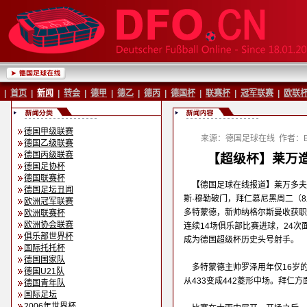
|
首页
|
新闻
|
转会
|
德甲
|
德乙
|
德丙
|
德国杯
|
联赛杯
|
冠军联赛
|
欧联
德国甲级联赛
来源：德国足球在线
作者：Ba
德国乙级联赛
德国丙级联赛
【超级杯】莱万造
德国足协杯
德国联赛杯
【德国足球在线报道】莱万多夫
德国足坛丑闻
斯·穆勒破门，拜仁慕尼黑周二（8
欧洲冠军联赛
多特蒙德，新帅纳格尔斯曼收获职
欧洲联赛杯
欧洲协会联赛
连续14场俱乐部比赛进球，24次
俱乐部世界杯
成为德国超级杯历史头号射手。
国际托托杯
德国国家队
多特蒙德主帅罗泽用年仅16岁
德国U21队
从433变成442菱形中场。拜仁
德国青年队
国际足坛
2006年世界杯