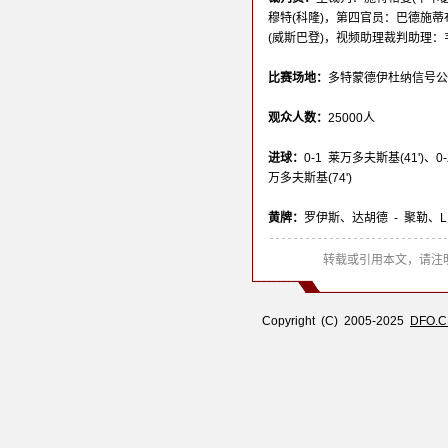
穆特(科隆)，第四官员：巴德施蒂
(威斯巴登)，视频助理裁判助理：
比赛场地：
多特蒙德伊杜纳信号公园(Sign
观众人数：
25000人
进球：
0-1 莱万多夫斯基(41')、0-2
万多夫斯基(74')
黄牌：
罗伊斯、达胡德 - 聚勒、L
转载或引用本文，请注明
Copyright (C) 2005-2025
DFO.