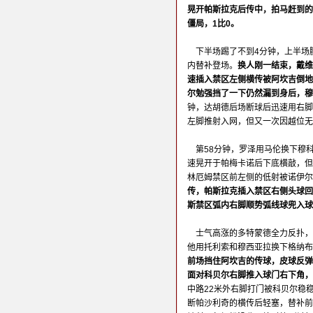
晃开帕斯拉克后传中，拍马赶到的
僵局，1比0。
下半场踢了不到4分钟，上半场
内替补登场。
换人刚一结束，戴维
速插入禁区左侧横传被阿坎吉倒地
尔勉强挡了一下仍然漏到身后，穆
钟，达胡德后场断球后迅速用右脚
左脚推射入网，但又一次因越位无
第58分钟，罗泽用马伦换下穆
速晃开于帕梅卡诺后下底横敲，但
林厄姆禁区前左侧的低射被诺伊尔
传，帕斯拉克插入禁区右侧头球回
斯禁区弧内右脚顺势弧线球兜入球
士气高涨的多特蒙德全力反扑，
他用托利索和穆西亚拉换下格纳布
前场挡住阿坎吉的传球，皮球反弹
面对科贝尔右脚推入球门右下角，
中路22米外右脚打门被科贝尔稳
断帕沙利奇的横传后轻塞，替补前