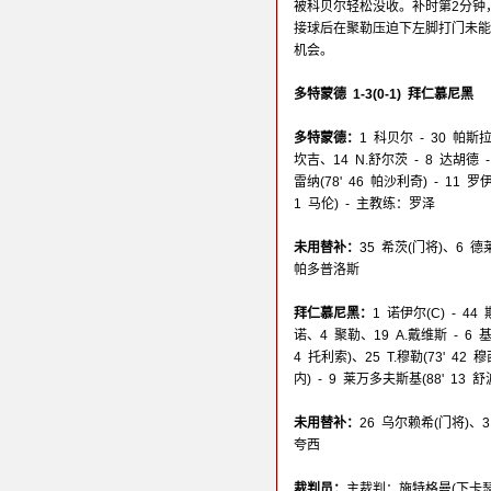
被科贝尔轻松没收。补时第2分钟
接球后在聚勒压迫下左脚打门未能
机会。
多特蒙德 1-3(0-1) 拜仁慕尼黑
多特蒙德：
1 科贝尔 - 30 帕斯拉
坎吉、14 N.舒尔茨 - 8 达胡德 - 
雷纳(78' 46 帕沙利奇) - 11 罗
1 马伦) - 主教练：罗泽
未用替补：
35 希茨(门将)、6 德
帕多普洛斯
拜仁慕尼黑：
1 诺伊尔(C) - 44
诺、4 聚勒、19 A.戴维斯 - 6 
4 托利索)、25 T.穆勒(73' 42 穆
内) - 9 莱万多夫斯基(88' 13
未用替补：
26 乌尔赖希(门将)、3
夸西
裁判员：
主裁判：施特格曼(下卡瑟