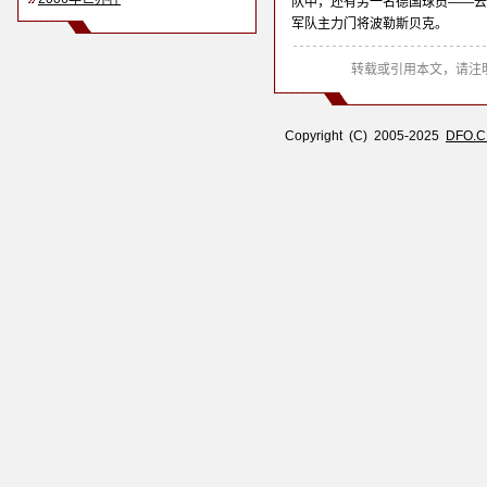
队中，还有另一名德国球员——去年
军队主力门将波勒斯贝克。
转载或引用本文，请注明
Copyright (C) 2005-2025
DFO.