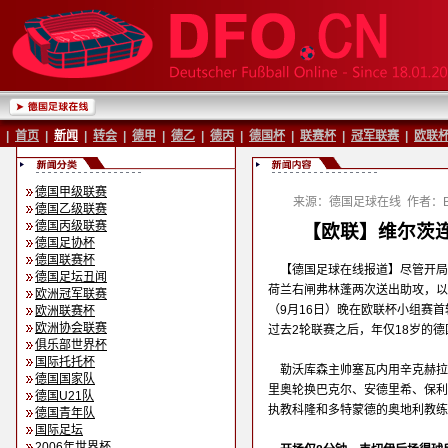
|
首页
|
新闻
|
转会
|
德甲
|
德乙
|
德丙
|
德国杯
|
联赛杯
|
冠军联赛
|
欧联
德国甲级联赛
来源：德国足球在线
作者：Ba
德国乙级联赛
德国丙级联赛
【欧联】维尔茨连
德国足协杯
德国联赛杯
【德国足球在线报道】尽管开局
德国足坛丑闻
荷兰右闸弗林蓬两次送出助攻，以
欧洲冠军联赛
（9月16日）晚在欧联杯小组赛
欧洲联赛杯
欧洲协会联赛
过去2轮联赛之后，年仅18岁的
俱乐部世界杯
国际托托杯
勒沃库森主帅塞瓦内用辛克赫拉
德国国家队
里奥轮换巴克尔、安德里希、保利
德国U21队
执教科隆和多特蒙德的奥地利教练
德国青年队
国际足坛
2006年世界杯