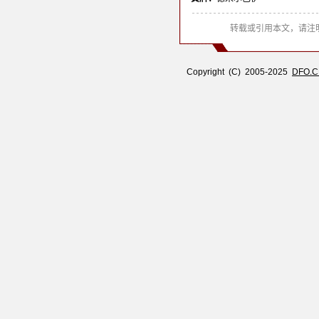
转载或引用本文，请注明
Copyright (C) 2005-2025
DFO.