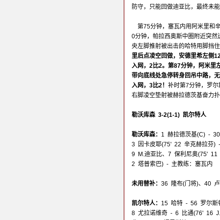
防守，只能回做迪亚比，最终未能
第75分钟，塞瓦内用阿米里和
0分钟，帕拉西奥斯中圈附近突然
央左脚推射被出击的哈特用脚挡住
里后点凌空回做，安德里希左侧1
入网，2比2。第87分钟，阿米
带向底线处急停转身回吊中路，无
入网，3比2！
补时第7分钟，罗尔
右脚凌空垫射被赫拉德茨基奋力扑
勒沃库森 3-2(1-1) 凯尔特人
勒沃库森：
1 赫拉德茨基(C) - 
3 因卡皮耶(75' 22 辛克赫拉芬) 
9 M.迪亚比、7 保利尼奥(75' 11
2 塔普索巴) - 主教练：塞瓦内
未用替补：
36 隆布(门将)、40
凯尔特人：
15 哈特 - 56 罗尔
8 尤拉诺维奇 - 6 比通(76' 16