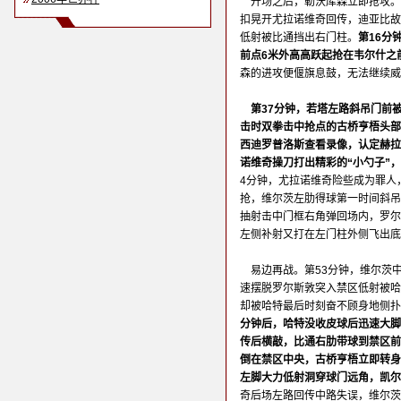
开场之后，勒沃库森立即抢攻。
扣晃开尤拉诺维奇回传，迪亚比故
低射被比通挡出右门柱。
第16分
前点6米外高高跃起抢在韦尔什之
森的进攻便偃旗息鼓，无法继续威
第37分钟，若塔左路斜吊门前
击时双拳击中抢点的古桥亨梧头部
西迪罗普洛斯查看录像，认定赫拉
诺维奇操刀打出精彩的“小勺子”
4分钟，尤拉诺维奇险些成为罪人
抢，维尔茨左肋得球第一时间斜吊
抽射击中门框右角弹回场内，罗尔
左侧补射又打在左门柱外侧飞出底
易边再战。第53分钟，维尔茨
速摆脱罗尔斯敦突入禁区低射被哈
却被哈特最后时刻奋不顾身地侧扑
分钟后，哈特没收皮球后迅速大脚
传后横敲，比通右肋带球到禁区前
倒在禁区中央，古桥亨梧立即转身
左脚大力低射洞穿球门远角，凯尔
奇后场左路回传中路失误，维尔茨