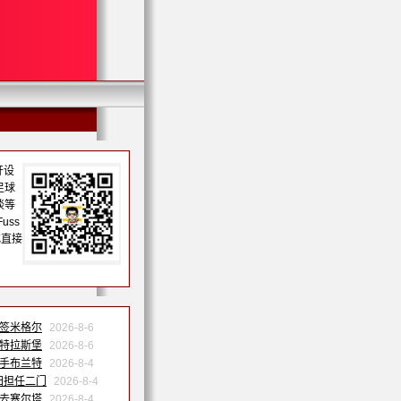
开设
足球
谈等
uss
或直接
森签米格尔
2026-8-6
斯特拉斯堡
2026-8-6
联手布兰特
2026-8-4
归担任二门
2026-8-4
季去塞尔塔
2026-8-4