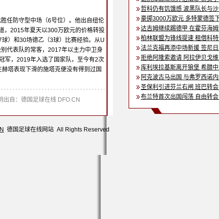
哲科仍有饥饿感 波黑队长与
豪掷3000万欧元 多特蒙德签
也胜任防守型中场（6号位）。他出自纽伦
达吉姆继续踢德甲 在霍芬海
出道，2015年夏天以300万欧元的价格转投
柏林联盟为锋线提速 租借科
7球）和30场德乙（3球）比赛经验。从U
法兰克福再添中场新援 签尼
别代表队的常客，2017年以主力中卫身
拒绝阿隆索邀请 阿拉伊贝戈
赛冠军，2019年入选了国家队，至今有2次
库利埃拉基斯离开狼堡 希腊
，在赫塔表现下滑的施塔克便没有得到过国
阿克波古马出国 与弗罗西诺
圣保利引进芬兰右闸 班巴转
布兰特首次出国闯荡 自由转
出自：德国足球在线 DFO.CN
CN
德国足球在线网站 All Rights Reserved