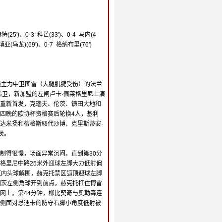
特(25')、0-3 科芒(33')、0-4 马内(4
甘博亚(乌龙)(69')、0-7 格纳布里(76')
损主力中卫图雷（大腿肌腱受伤）的法兰
串右后卫，新加盟的左闸卢卡·佩莱格里尼上演
重新首发，克瑙夫、伦茨、镰田大地和
四晚的欧协杯资格赛后轮换4人，基利
达米扬和蒂格斯取代沙博、克里斯蒂安·
茨。
制得很慢，场面异常沉闷。直到第30分
格里尼中路25米外迎球左脚大力低射偏
区内头球解围，赫克托禁区弧顶迎球左脚
因茨左侧角球开到前点，赫克托扛住博雷
网上。第44分钟，柳比契奇与奥勒森连
侧面对恩迪卡的防守右脚小角度低射被