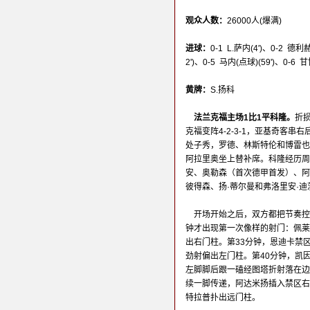
观众人数：
26000人(爆满)
进球：
0-1 L.萨内(4')、0-2 德利赫
2')、0-5 马内(点球)(59')、0-6 
黄牌：
S.扬科
法兰克福主场1比1平科隆。
折
克福变阵4-2-3-1，亚基奇客
处子秀，罗德、林斯特伦和博雷也
阿拉里奥坐上替补席。科隆经历周
安、奥勒森（首次德甲首发）、阿
彼得森、扬·蒂尔曼和弗洛里安·迪
开场开始之后，双方都把节奏控
钟才出现第一次像样的射门：佩莱
出右门柱。第33分钟，恩迪卡禁
劲射偏出左门柱。第40分钟，凯
左脚脚后跟一磕经图塔折射落在边
续一脚传递，阿达米扬插入禁区右
特拉普扑出远门柱。