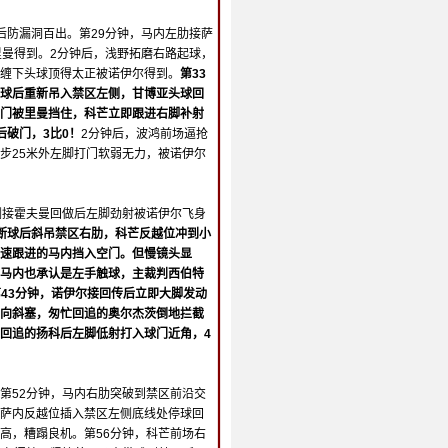
后防漏洞百出。第29分钟，马内左肋接萨
里曼得到。2分钟后，浅野拓磨右路起球，
缠下头球顶得太正被诺伊尔得到。
第33
球后重新吊入禁区左侧，甘博亚头球回
门被里曼挡住，科芒立即跟进右脚补射
后破门，3比0！
2分钟后，波鸿前场逼抢
步25米外左脚打门软弱无力，被诺伊尔
侧接霍夫曼回做后左脚劲射被诺伊尔飞身
断球后斜吊禁区右肋，科芒反越位冲到小
速跟进的马内挡入空门。但慢镜头显
马内也承认是左手触球，主裁判西伯特
第43分钟，诺伊尔接回传后立即大脚发动
向斜塞，匆忙回追的奥尔杰茨倒地拦截
回追的扬科后左脚低射打入球门近角，4
第52分钟，马内右肋突破到禁区前沿交
萨内反越位插入禁区左侧底线处停球回
高，糟蹋良机。第56分钟，科芒前场右