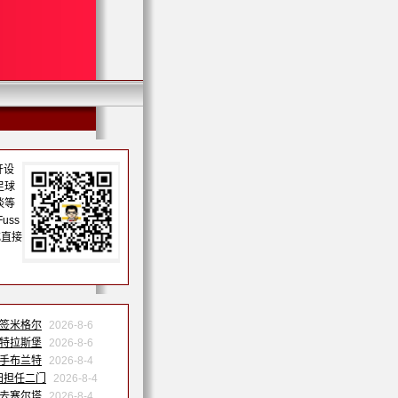
开设
足球
谈等
uss
或直接
森签米格尔
2026-8-6
斯特拉斯堡
2026-8-6
联手布兰特
2026-8-4
归担任二门
2026-8-4
季去塞尔塔
2026-8-4