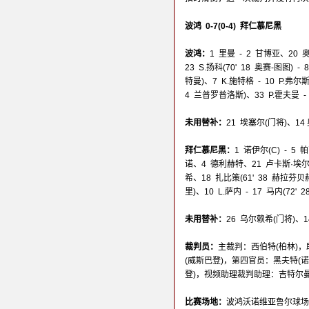
波鸿 0-7(0-4) 拜仁慕尼黑
波鸿：
1 里曼 - 2 甘博亚、20 
23 S.扬科(70' 18 奥赛-图图) -
特曼)、7 K.施特格 - 10 P.弗尔斯特
4 兰普罗普洛斯)、33 P.霍夫曼 
未用替补：
21 埃塞尔(门将)、1
拜仁慕尼黑：
1 诺伊尔(C) - 5
诺、4 德利赫特、21 卢卡斯·埃尔南
希、18 扎比策(61' 38 赫拉芬贝赫)
里)、10 L.萨内 - 17 马内(72
未用替补：
26 乌尔赖希(门将)、1
裁判员：
主裁判：西伯特(柏林)，
(威斯巴登)，第四官员：黑夫特(
登)，视频助理裁判助理：吉特尔曼
比赛场地：
波鸿沃诺维亚鲁尔球场(Vono