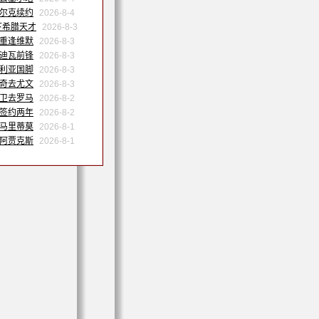
沙尔克续约
2026-8-4
下希腊天才
2026-8-3
姆重逢维默
2026-8-3
特迪瓦前锋
2026-8-3
日利亚国脚
2026-8-3
维奇去尤文
2026-8-3
中卫去罗马
2026-8-2
内签约两年
2026-8-2
会马里蒂莫
2026-8-1
会阿贾克斯
2026-8-1