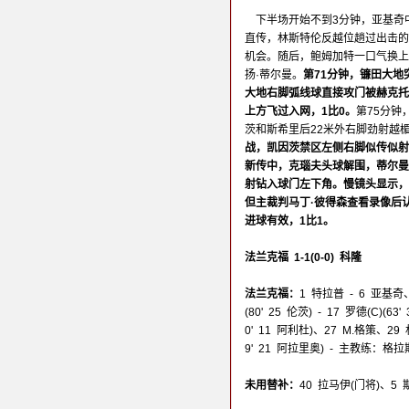
下半场开始不到3分钟，亚基奇
直传，林斯特伦反越位趟过出击的
机会。随后，鲍姆加特一口气换上
扬·蒂尔曼。
第71分钟，镰田大
大地右脚弧线球直接攻门被赫克托
上方飞过入网，1比0。
第75分钟
茨和斯希里后22米外右脚劲射越
战，凯因茨禁区左侧右脚似传似射
新传中，克瑙夫头球解围，蒂尔曼
射钻入球门左下角。慢镜头显示，
但主裁判马丁·彼得森查看录像后
进球有效，1比1。
法兰克福 1-1(0-0) 科隆
法兰克福：
1 特拉普 - 6 亚基
(80' 25 伦茨) - 17 罗德(C)(6
0' 11 阿利杜)、27 M.格策、29 
9' 21 阿拉里奥) - 主教练：格
未用替补：
40 拉马伊(门将)、5