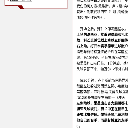
拜仁本赛季首次更改首发阵容，今
受伤的阿方索·戴维斯，卢卡斯·
复出）则取代穆西亚拉（肌肉轻微
肌轻伤列作替补）。
开场之后，拜仁立即发起猛攻。
上抢的洛西亚，接着跟穆勒和扎比
肋，科芒反越位插上拿球立即回传
右上角，打开本赛季德甲进球账户
措勒与施特格互传配合后在禁区左
线。第10分钟，科芒右肋突破内
被里曼扑出左门柱。1分钟后，基
头球争顶下来，帕瓦尔12米外右
第20分钟，卢卡斯前场左路界
禁区左肋躲过海因茨左脚小角度劲
禁区弧顶，菲利普·霍夫曼头球摆
肋12米外右脚凌空抽射一飞冲天
左侧角球，里曼出击奋力起跳都未
博亚头球破门，荷兰中卫在德甲生
正式比赛进球。慢镜头显示德利赫
他自己的右手，而是甘博亚的左手
0。