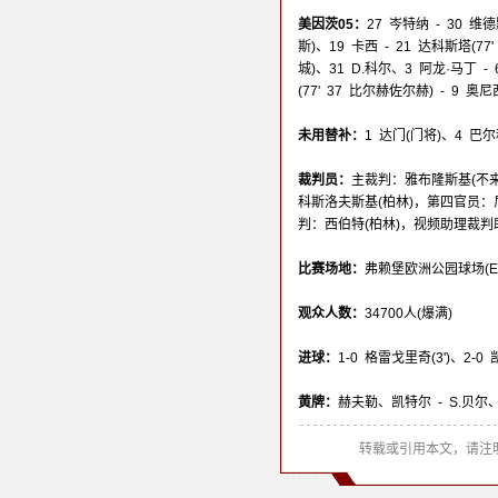
美因茨05：
27 岑特纳 - 30 维德
斯)、19 卡西 - 21 达科斯塔(77
城)、31 D.科尔、3 阿龙·马丁 - 
(77' 37 比尔赫佐尔赫) - 9 
未用替补：
1 达门(门将)、4 巴
裁判员：
主裁判：雅布隆斯基(不来
科斯洛夫斯基(柏林)，第四官员：
判：西伯特(柏林)，视频助理裁判
比赛场地：
弗赖堡欧洲公园球场(Europa-
观众人数：
34700人(爆满)
进球：
1-0 格雷戈里奇(3')、2-0 凯
黄牌：
赫夫勒、凯特尔 - S.贝尔
转载或引用本文，请注明