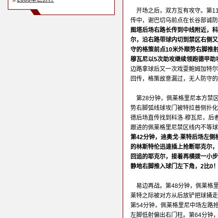
开场之后，双方互有攻守。第1
传中，谢巴切乌前点在长谷部诚防
图塔后场右路长传到中线附近，科
尔，沿右路带球内切到禁区右侧又
守的格策前点10米外顺势右脚推
穆瓦尼以5次助攻继续领跑德甲助
边路拿球后又一次戏耍鲍姆加特尔
回传，格策故意漏过，无人防守的
第28分钟，佩莱格里尼本方禁
势右脚弧线球攻门被特拉普侧扑化
德后场直传找到科洛·穆瓦尼，后
跟进的佩莱格里尼禁区线内不等球
第42分钟，迪奥戈·莱特后场左侧
的林斯特伦迅速插上抢断耶克尔，
回追的耶克尔，接着再横拨一小步
静地右脚推入球门左下角，2比0
易边再战。第48分钟，佩莱格
莱特之际被对方从后放铲把球捅走
第54分钟，佩莱格里尼中场左路
左脚低射偏出右门柱。第64分钟