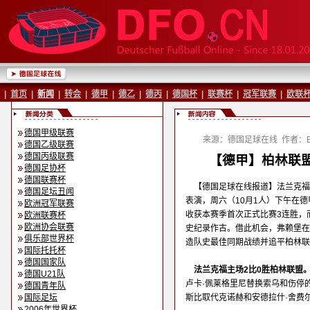
|
首页
|
新闻
|
转会
|
德甲
|
德乙
|
德丙
|
德国杯
|
联赛杯
|
冠军联赛
|
欧联
德国甲级联赛
来源：德国足球在线
作者：Ba
德国乙级联赛
德国丙级联赛
【德甲】柏林联盟
德国足协杯
德国联赛杯
【德国足球在线报道】法兰克福
德国足坛丑闻
表演，周六（10月1人）下午在德
欧洲冠军联赛
收获本赛季首次正式比赛3连胜，
欧洲联赛杯
欧洲协会联赛
史纪录作古。借此机会，弗赖堡在主
俱乐部世界杯
造队史最佳同期战绩并追平柏林联
国际托托杯
德国国家队
法兰克福主场2比0胜柏林联盟
德国U21队
卢卡·佩莱格里尼替换索乌和伤停
德国青年队
国际足坛
斯比取代克诺赫和安德拉什·舍费
2006年世界杯