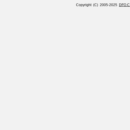
Copyright (C) 2005-2025
DFO.