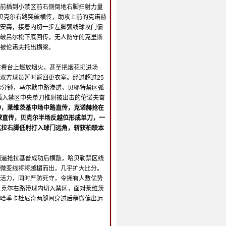
前插到小禁区前右侧倒地右脚扫射力量
贝克尔右路突破横传，助攻上前的克诺赫
安森，接着内切一步左脚弧线球攻门偏
破吕尔松下底回传，无人防守的克里斯
被伦诺夫托出横梁。
在看台上燃放烟火，甚至把烟花扔进场
双方球员暂时返回更衣室。经过超过25
3分钟，马尔默中路渗透，贝耶特禁区弧
插入禁区中央单刀推射被出击的伦诺夫奋
钟，莱维茨基中场中路直传，克诺赫抢在
球直传，贝克尔半场反越位形成单刀，一
瓦拉右脚低射打入球门远角，斩获柏联本
侧逼抢拉基普成功后横敲，哈贝勒禁区线
微变线将将越楣而出，几乎扩大比分。
活力，同时严防死守，令拥有人数优势
贝克尔右路带球内切入禁区，面对莱维茨
哈季卡杜尼奇两腿间穿过后稍微偏出远