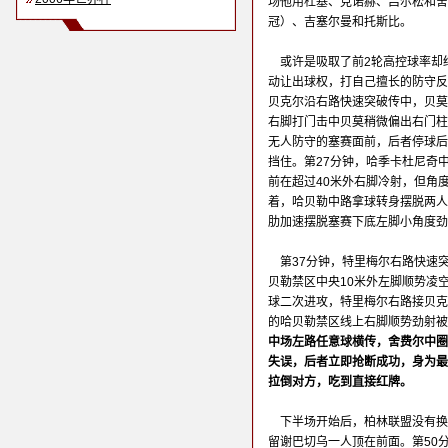
场他用杜基、克诺赫、吕尔松和舍
冠）、吉塞尔曼和托斯比。
或许是吸取了前2轮高控球率却
动让出球权，打自己擅长的防守反
贝克尔沿右路快速突破传中，贝莫
右脚打门击中贝莫稍微偏出右门柱
无人防守的塞赛面前，后者停球后
挡住。第27分钟，哈季卡杜尼奇
前在超过40米外右脚冷射，但角
着，哈贝勒中路拿球转身摆脱两人
肋加速摆脱塞赛下底左脚小角度
第37分钟，特里梅尔右路快速
贝勒禁区中央10米外左脚顺势凌
球二次进攻，特里梅尔右路接贝克
的哈贝勒禁区线上右脚顺势劲射被
中场左路任意球横传，舍费尔中圈
失误，后者立即抢断成功，身为最
拉倒对方，吃到直接红牌。
下半场开始后，柏林联盟没有换
留谢巴切乌一人顶在前面。第50