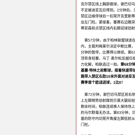
克尔禁区线上胸部做球，谢巴切乌
不足被迪亚瓦拉得到。2分钟后，
禁区边缘停球后一扣晃开克里斯蒂
出左门柱。紧接着，塞赛右边路突
蒂安森前点禁区线内右脚迎球劲射
第57分钟，由于柏林联盟球迷
内，主裁判梅莱尔决定中断比赛，
分钟的暂停，比赛得以继续。第6
顶背身轻塞，马丁·奥尔松反越位
力化解，柏联逃过一劫。
第68分
基塞·特林之前断球，接着快速带
路带入禁区右肋10米外面对迪亚
赛季首个欧战进球，1比0！
第72分钟，谢巴切乌禁区前右
上左脚顺势劲射蹭到贝莫大腿后轻
剩余时间，柏联连续换人保持场上
的马尔默毫无办法。第83分钟，
基的防守内切晃开角度左脚低射从
门柱。