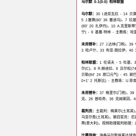
马尔默 0-1(0-0) 柏林联盟
马尔默：
30 I.迪亚瓦拉 - 14 
5 J.塞赛(80' 36 塞迪乌)、7 
(80' 20 扎伊丹)、10 A.克里斯蒂
宁) - 9 基塞·特林 - 主教练：哈
未用替补：
27 J.达林(门将)、3
3 哈卢什、33 布亚·图拉伊、40
柏林联盟：
1 伦诺夫 - 5 杜基、
尔(C)、8 R.赫迪拉、6 吕尔松(74
贝勒(84' 24 原口元气) - 45 谢
0+1' 2 托斯比) - 主教练：U.菲
未用替补：
37 格里尔(门将)、39
克、26 普哈奇、36 克姆莱因、4
裁判员：
主裁判：梅莱尔(土耳其)
乌亚尔詹(土耳其)，第四官员：厄
蒂(意大利)，视频助理裁判助理：
比赛场地：
瑞典马尔默埃莱达球场(Eleda