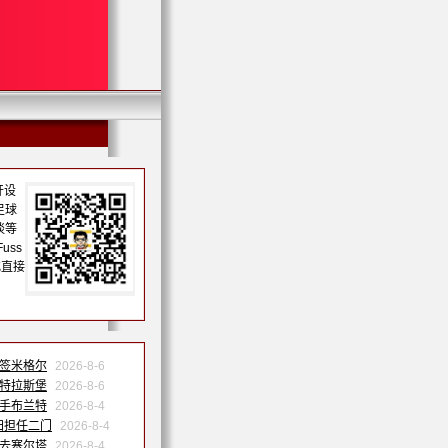
开设
足球
谈等
uss
或直接
森签米格尔
2026-8-6
斯特拉斯堡
2026-8-6
联手布兰特
2026-8-4
归担任二门
2026-8-4
季去塞尔塔
2026-8-4