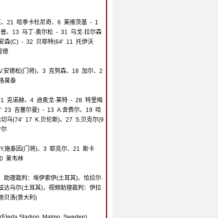
贝莫、21 哈季卡杜尼奇、6 莱维茨基 - 1
拉基普、13 马丁·奥尔松 - 31 乌戈·拉尔森
安森(C) - 32 贝耶特(64' 11 托伊沃
雷德
9 V.安德松(门将)、3 克努森、18 加尔、2
 洛莫泰
31 克诺赫、4 迪奥戈·莱特 - 28 特里梅
' 23 吉塞尔曼) - 13 A.舍费尔、19 哈
巴切乌(74' 17 K.贝伦斯)、27 S.贝克尔(9
舍尔
 Y.施泰因(门将)、3 耶克尔、21 斯卡
0 莱韦林
，助理裁判：埃伊索伊(土耳其)、恰拉尔·
兹达马尔(土耳其)，视频助理裁判：伊拉
迪贝洛(意大利)
 Stadion, Malmo, Sweden)