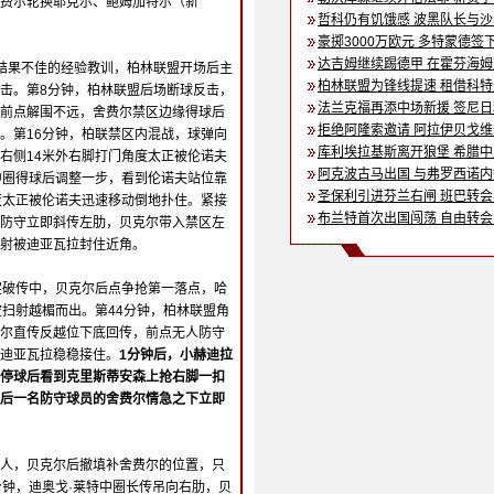
费尔轮换耶克尔、鲍姆加特尔（新
哲科仍有饥饿感 波黑队长与
豪掷3000万欧元 多特蒙德签
达吉姆继续踢德甲 在霍芬海
结果不佳的经验教训，柏林联盟开场后主
柏林联盟为锋线提速 租借科
击。第8分钟，柏林联盟后场断球反击，
法兰克福再添中场新援 签尼
前点解围不远，舍费尔禁区边缘得球后
拒绝阿隆索邀请 阿拉伊贝戈
。第16分钟，柏联禁区内混战，球弹向
库利埃拉基斯离开狼堡 希腊
右侧14米外右脚打门角度太正被伦诺夫
阿克波古马出国 与弗罗西诺
中圈得球后调整一步，看到伦诺夫站位靠
圣保利引进芬兰右闸 班巴转
度太正被伦诺夫迅速移动倒地扑住。紧接
布兰特首次出国闯荡 自由转
防守立即斜传左肋，贝克尔带入禁区左
劲射被迪亚瓦拉封住近角。
突破传中，贝克尔后点争抢第一落点，哈
空扫射越楣而出。第44分钟，柏林联盟角
尔直传反越位下底回传，前点无人防守
迪亚瓦拉稳稳接住。
1分钟后，小赫迪拉
停球后看到克里斯蒂安森上抢右脚一扣
后一名防守球员的舍费尔情急之下立即
人，贝克尔后撤填补舍费尔的位置，只
分钟，迪奥戈·莱特中圈长传吊向右肋，贝