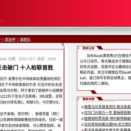
杯
|
欧协杯
|
国家队
站长Basti(黄思隽)已在微信
sti
日期：2022-10-7
阅读：2549
公众订阅号，每天推送关于德国
击破门 十人柏联首胜
的热点话题、深度评论与趣闻杂
精彩内容。关注可搜微信号BastiF
ball，或订阅号名称足球隽言，
拉什·舍费尔在半场结束前愚蠢地吃到红
扫描右侧的二维码。
盟在下半场依靠谢拉尔多·贝克尔的反击进
比0击败马尔默，终于拿到了欧联杯小组赛首
1比2负于圣吉卢瓦斯联。3轮战罢，全取
加6分排名第2，柏联3分，马尔默0分。
格里马尔多替身到位 勒沃库
仅为门兴效力一年 雷纳转投
达不来梅、菲尔特）、莱维茨基（拜仁
租借到阿贾克斯 特尔斯特根
这3名拥有德国联赛经历的球员。日前一度
古拉奇告别莱比锡RB 尼兰回
菲舍尔及时结束隔离，可以照常指挥。本
勒沃库森继续外借法耶 新赛