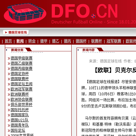
|
首页
|
新闻
|
转会
|
德甲
|
德乙
|
德丙
|
德国杯
|
联赛杯
|
冠军联赛
|
欧联
德国甲级联赛
来源：德国足球在线
作者：Ba
德国乙级联赛
德国丙级联赛
【欧联】贝克尔反
德国足协杯
德国联赛杯
【德国足球在线报道】尽管安德
德国足坛丑闻
牌，10打11的德甲领头羊柏林联
欧洲冠军联赛
球，周四（10月6日）晚客场1
欧洲联赛杯
欧洲协会联赛
胜。同组另一场比赛，布拉加主场
俱乐部世界杯
9分的圣吉卢瓦斯联领跑D组，布拉
国际托托杯
德国国家队
马尔默的首发阵容拥有贝莫（云
德国U21队
梯队）和基塞·特林（勒沃库森）
德国青年队
国际足坛
新冠阳性的柏林联盟主帅乌尔斯·
2006年世界杯