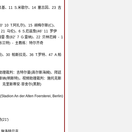
杜基、11 S.米歇尔、14 塞古因、23 吉
70' 10 T.阿扎尔)、15 胡梅尔斯(C)、
 21 马伦)、6 S.厄兹詹(46' 11 罗伊
雷·詹(82' 7 G.雷纳)、22 贝林厄姆 - 1
9 布兰特) - 主教练：特尔齐奇
)、30 帕斯拉克、36 T.罗特、47 A.帕
助理裁判：吉特尔曼(高尔斯海姆)、拜廷
斯纳(明斯特)，视频助理裁判：施托克斯
：克里斯蒂安·菲舍尔(黑默)
 An der Alten Foersterei, Berlin)
(21')
N.施洛特贝克