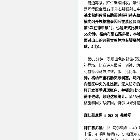
易边再战，拜仁继续围攻。第5
廷互传配合后12米外右脚低射击
基米希斜传后右肋带球吸引赫夫勒
横向闪开埃格施泰因后在禁区弧顶
第5次在德甲破门，也是正式比赛
55分钟，格纳布里右路斜吊，林
面对出击的弗莱肯冷静地右脚吊射
球，4比0。
第65分钟，表现出色的舒波-
补登场。比赛进入最后一刻钟，纳
利赫特和马兹拉维，派上扎比策、
钟，格纳布里右肋突破斜塞，马内
向禁区中央的扎比策，无人防守的
打开本赛季进球账户，并锁定5比
德甲进球，领跑这项统计。
第88
格施泰因头球解围，特尔14米外
拜仁慕尼黑 5-0(2-0) 弗赖堡
拜仁慕尼黑：
26 乌尔赖希 - 40
卡诺、4 德利赫特(76' 5 帕瓦尔)