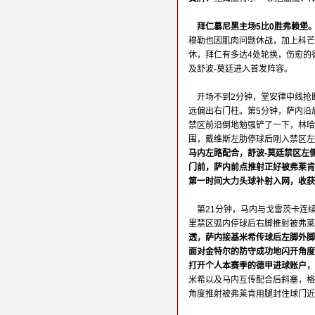
拜仁慕尼黑主场5比0胜弗赖堡
穆勒也因肌肉问题休战，加上科芒
休，拜仁有多达4处轮换，伤愈的
及舒波-莫廷进入首发阵容。
开场不到2分钟，堂安律中线抢
远偏出右门柱。第5分钟，萨内沿
禁区前沿倒地勉强铲了一下，林哈
围，戴维斯左肋停球后刚入禁区左
马内左路配合，舒波-莫廷禁区左
门前，萨内前点推射正好被弗莱肯
第一时间大力头球补射入网，收获
第21分钟，马内与戈雷茨卡连
里禁区弧内停球后右脚推射被弗莱
透，萨内接基米希传球后左脚外脚
面对金特尔的防守成功地闪开角度
打开个人本赛季的德甲进球账户，
米希以及马内互传配合后斜塞，格
角度推射被弗莱肯用腿封住球门近