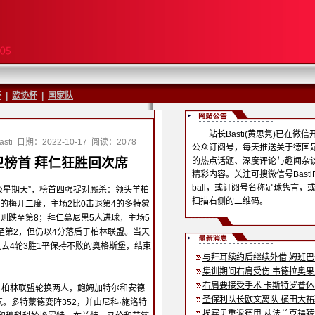
杯
|
欧协杯
|
国家队
站长Basti(黄思隽)已在微信
sti
日期：2022-10-17
阅读：2078
公众订阅号，每天推送关于德国
榜首 拜仁狂胜回次席
的热点话题、深度评论与趣闻杂
精彩内容。关注可搜微信号BastiF
ball，或订阅号名称足球隽言，
级星期天”，榜首四强捉对厮杀：领头羊柏
扫描右侧的二维码。
的梅开二度，主场2比0击退第4的多特蒙
则跌至第8；拜仁慕尼黑5人进球，主场5
至第2，但仍以4分落后于柏林联盟。当天
过去4轮3胜1平保持不败的奥格斯堡，结束
与拜耳续约后继续外借 姆班
。
集训期间右肩受伤 韦德拉奥
右肩要接受手术 卡斯特罗普
。
柏林联盟轮换两人，鲍姆加特尔和安德
圣保利队长欧文离队 横田大
。多特蒙德变阵352，并由尼科·施洛特
埃宾贝重返德甲 从法兰克福