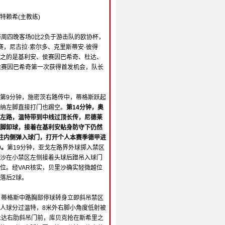
特赖希(主教练)
历周四晚客场0比2负于游击队的欧协杯，
赛，尼古拉·索尔多、克里斯蒂安·彼得
之的是基利安、侯赛因巴希奇、杜达、
侯赛因巴希奇第一次获得首发机会，队长
第9分钟，施密茨右路传中，蒂格斯跃起
迈纳左脚直接打门也踢空。
第14分钟，奥
左路，温特带到中线过顶长传，尼德莱
脚卸球，接着在基利安贴身防守下仍然
柱内侧弹入球门，打开个人本赛季德甲进
0。
第19分钟，亚戈左路界外球掷入禁区
沙在小禁区左侧接着头球后蹭吊入球门
位。经VAR核实，贝里沙确实轻微越位
落后2球。
，蒂格斯中路胸部停球转身立即斜吊禁区
人球分过温特，8米外右脚小角度低射被
杜达右肋斜吊门前，库贝克抢在斯希里之