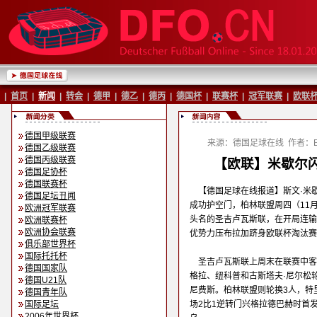
|
首页
|
新闻
|
转会
|
德甲
|
德乙
|
德丙
|
德国杯
|
联赛杯
|
冠军联赛
|
欧联
德国甲级联赛
来源：德国足球在线
作者：Ba
德国乙级联赛
德国丙级联赛
【欧联】米歇尔闪
德国足协杯
德国联赛杯
【德国足球在线报道】斯文·米
德国足坛丑闻
成功护空门，柏林联盟周四（11
欧洲冠军联赛
头名的圣吉卢瓦斯联，在开局连输2
欧洲联赛杯
欧洲协会联赛
优势力压布拉加跻身欧联杯淘汰赛
俱乐部世界杯
国际托托杯
圣吉卢瓦斯联上周末在联赛中客
德国国家队
格拉、纽科普和古斯塔夫·尼尔松
德国U21队
尼费斯。柏林联盟则轮换3人，特
德国青年队
国际足坛
场2比1逆转门兴格拉德巴赫时首
2006年世界杯