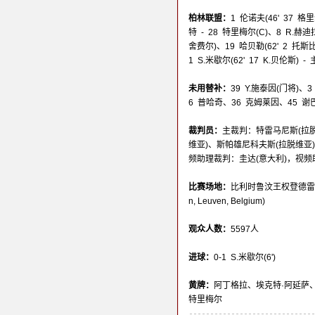
柏林联盟：
1 伦诺夫(46' 37 格
特 - 28 特里梅尔(C)、8 R.赫迪拉
舍费尔)、19 哈贝勒(62' 2 托斯比)
1 S.米歇尔(62' 17 K.贝伦斯) 
未用替补：
39 Y.施泰因(门将)
6 普哈奇、36 克姆莱因、45 谢
裁判员：
主裁判：特雷马尼斯(拉
维亚)、斯帕雄尼科夫斯(拉脱维亚
频助理裁判：圭达(意大利)，视频
比赛场地：
比利时鲁汶王权登德雷夫球场(K
n, Leuven, Belgium)
观众人数：
5597人
进球：
0-1 S.米歇尔(6')
黄牌：
阿丁格拉、埃克特·阿延萨、
特里梅尔