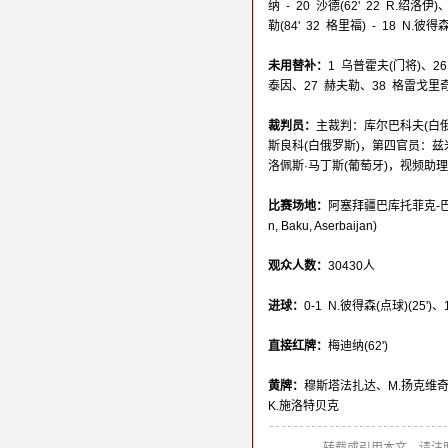
纳 - 20 沙德(62' 22 R.绍洛伊)
勒(84' 32 格里福) - 18 N.
未用替补：
1 乌普霍夫(门将)、2
泰因、27 赫夫勒、38 格雷戈里
裁判员：
主裁判：库尔巴科夫(白俄
斯良科(白俄罗斯)，第四官员：兹
洛佩斯·马丁斯(葡萄牙)，视频助理
比赛场地：
阿塞拜疆巴库托菲克-巴赫拉莫
n, Baku, Aserbaijan)
观众人数：
30430人
进球：
0-1 N.彼得森(点球)(25')、
直接红牌：
梅迪纳(62')
黄牌：
穆斯塔法扎达、M.扬克维奇
K.施洛特贝克