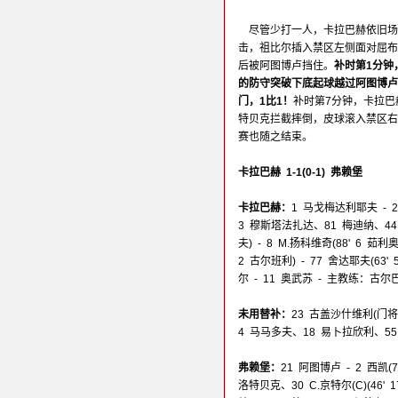
尽管少打一人，卡拉巴赫依旧场
击，祖比尔插入禁区左侧面对屈布
后被阿图博卢挡住。
补时第1分钟
的防守突破下底起球越过阿图博卢
门，1比1！
补时第7分钟，卡拉
特贝克拦截摔倒，皮球滚入禁区右
赛也随之结束。
卡拉巴赫 1-1(0-1) 弗赖堡
卡拉巴赫：
1 马戈梅达利耶夫 - 2
3 穆斯塔法扎达、81 梅迪纳、44
夫) - 8 M.扬科维奇(88' 6 茹利
2 古尔班利) - 77 舍达耶夫(63'
尔 - 11 奥武苏 - 主教练：古尔
未用替补：
23 古盖沙什维利(门将
4 马马多夫、18 易卜拉欣利、55
弗赖堡：
21 阿图博卢 - 2 西凯(
洛特贝克、30 C.京特尔(C)(46' 