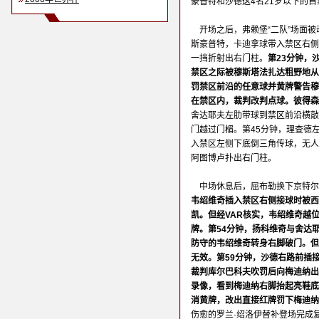
豪普特和沙德这4名21岁以下的
开场之后，弗赖堡“二队”场面
斯豪普特，卡迪拿球带入禁区右侧
一挡折射出右门柱。
第23分钟，
禁区之际被穆斯塔法扎达粗野地从
罚禁区前沿的任意球并黄牌警告穆
在禁区内，裁判改判点球。彼得森
舍达耶夫左肋带球到禁区前沿横敲
门越过门楣。第45分钟，理查德
入禁区左侧下底倒三角传球，无人
阿图博卢扑出右门柱。
中场休息后，屈布勒换下京特尔
韦绍维奇插入禁区右侧接球时被西
凯。但经VAR核实，韦绍维奇越
牌。第54分钟，扬科维奇与舍达
防守的韦绍维奇转身右脚破门。但
无效。第59分钟，沙德右路前插
裁判库尔巴科夫吹罚后向梅迪纳出
录像，看到梅迪纳右脚抬起亮鞋底
消黄牌，改出直接红牌罚下梅迪纳
伤愈的罗兰·绍洛伊替补登场完成