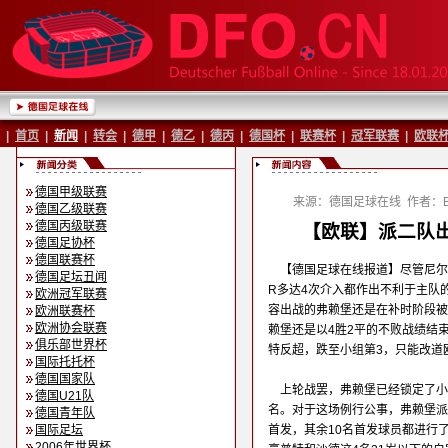
|
首页
|
新闻
|
转会
|
德甲
|
德乙
|
德丙
|
德国杯
|
联赛杯
|
冠军联赛
|
欧联
德国甲级联赛
来源：德国足球在线
作者：Ba
德国乙级联赛
德国丙级联赛
【欧联】派二队出
德国足协杯
德国联赛杯
【德国足球在线报道】尽管尼尔
德国足坛丑闻
R多达4次介入都作出不利于主队
欧洲冠军联赛
容出战的弗赖堡还是在补时阶段被
欧洲联赛杯
欧洲协会联赛
赖堡还是以4胜2平的不败战绩结
俱乐部世界杯
特反超，跌至小组第3，只能改道
国际托托杯
德国国家队
上轮战罢，弗赖堡已经锁定了小
德国U21队
名。对于这场例行公事，弗赖堡派
德国青年队
国际足坛
首发，其余10名首发球员都进行
2006年世界杯