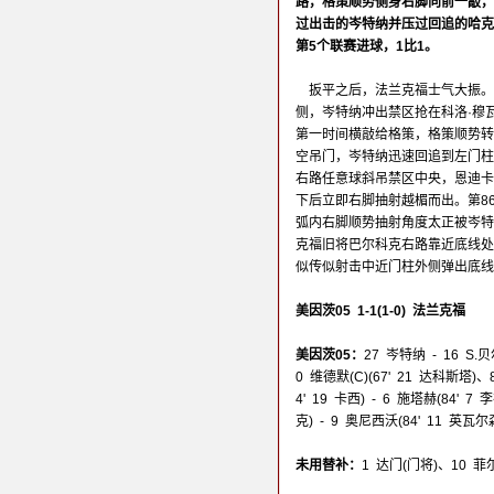
路，格策顺势侧身右脚向前一敲，
过出击的岑特纳并压过回追的哈克
第5个联赛进球，1比1。
扳平之后，法兰克福士气大振。
侧，岑特纳冲出禁区抢在科洛·穆
第一时间横敲给格策，格策顺势转
空吊门，岑特纳迅速回追到左门柱
右路任意球斜吊禁区中央，恩迪卡
下后立即右脚抽射越楣而出。第8
弧内右脚顺势抽射角度太正被岑特
克福旧将巴尔科克右路靠近底线处
似传似射击中近门柱外侧弹出底线
美因茨05 1-1(1-0) 法兰克福
美因茨05：
27 岑特纳 - 16 S.
0 维德默(C)(67' 21 达科斯塔)
4' 19 卡西) - 6 施塔赫(84' 7
克) - 9 奥尼西沃(84' 11 英瓦
未用替补：
1 达门(门将)、10 