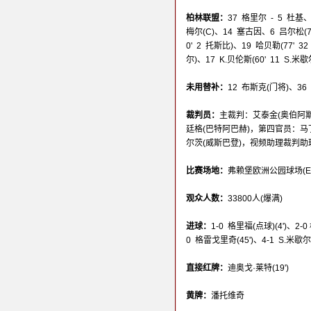
柏林联盟：
37 格里尔 - 5 杜基
梅尔(C)、14 塞古因、6 吕尔松(76
0' 2 托斯比)、19 哈贝勒(77' 32
尔)、17 K.贝伦斯(60' 11 S.
未用替补：
12 布斯克(门将)、3
裁判员：
主裁判：艾泰金(奥伯阿斯
廷格(巴特阿巴赫)，第四官员：马
尔茨(威斯巴登)，视频助理裁判助
比赛场地：
弗赖堡欧洲公园球场(Europa-
观众人数：
33800人(爆满)
进球：
1-0 格里福(点球)(4')、2-0
0 格雷戈里奇(45')、4-1 S.米歇尔(
直接红牌：
迪奥戈·莱特(19')
黄牌：
潘托维奇