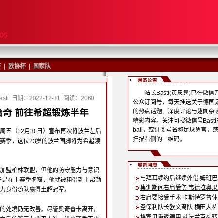
杯
|
欧协杯
|
国家队
站长Basti(黄思隽)已在微信
sti
日期：2022-12-31
阅读：2060
公众订阅号，每天推送关于德国
奇 前往希超锻炼半年
的热点话题、深度评论与趣闻杂
精彩内容。关注可搜微信号BastiF
ball，或订阅号名称足球隽言，
周五（12月30日）宣布再次将波兰左后
扫描右侧的二维码。
赛季，这位23岁的波兰国脚将为希超领
加盟柏林联盟，但他的防守能力与意识
与拜耳续约后继续外借 姆班
于是在上赛季冬窗，他就被租借到土超劲
集训期间右肩受伤 韦德拉奥
力身份随队赢得土超冠军。
右肩要接受手术 卡斯特罗普
圣保利队长欧文离队 横田大
的处境仍无改善。尽管奥奇普卡离开，
埃宾贝重返德甲 从法兰克福