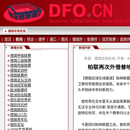
|
首页
|
新闻
|
转会
|
德甲
|
德乙
|
德丙
|
德国杯
|
联赛杯
|
冠军联赛
|
欧联
德国甲级联赛
来源：德国足球在线
作者：Ba
德国乙级联赛
德国丙级联赛
柏联再次外借普哈
德国足协杯
德国联赛杯
【德国足球在线报道】柏林联盟
德国足坛丑闻
卫普哈奇租借出去锻炼。未来半个
欧洲冠军联赛
头羊帕纳辛奈科斯效力。
欧洲联赛杯
欧洲协会联赛
俱乐部世界杯
普哈奇在去年夏天从波兹南莱赫
国际托托杯
无法令主帅乌尔斯·菲舍尔满意。
德国国家队
旅特拉布宗，并在半个赛季内以主
德国U21队
德国青年队
国际足坛
今夏回归柏林联盟之后，普哈奇
2006年世界杯