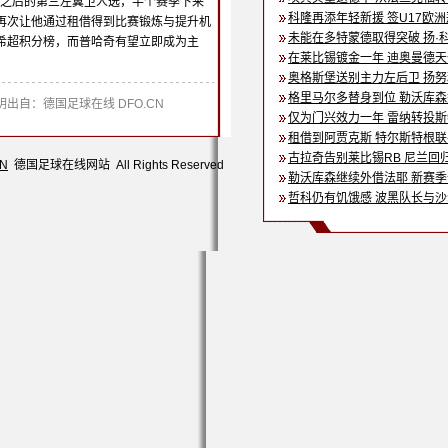
之后的第三左翼卫人选，半个赛季下来
科隆再添年轻新援 签U17欧
再次让他通过租借得到比赛锻炼与提升机
未能在多特蒙德取得突破 扬·
希超积分榜，而普哈奇有望立即成为主
在莱比锡镀金一年 迪奥曼德
奥格斯堡送别主力左后卫 扬
格里马尔多替身到位 勒沃库
出自：德国足球在线 DFO.CN
仅为门兴效力一年 雷纳转投
租借到阿贾克斯 特尔斯特根
古拉奇告别莱比锡RB 尼兰回
CN
德国足球在线网站 All Rights Reserved
勒沃库森继续外借法耶 新赛
哲科仍有饥饿感 波黑队长与