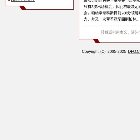
普哈奇仍然只是吉塞尔曼与吕尔松
只有3次出场机会，因此柏联决定
会。帕纳辛奈科斯目前以6分领跑
力，并又一次带着冠军回到柏林。
转载或引用本文，请注明
Copyright (C) 2005-2025
DFO.