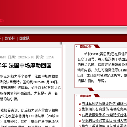
杯
|
欧协杯
|
国家队
站长Basti(黄思隽)已在微信
sti
日期：2023-1-18
阅读：1256
公众订阅号，每天推送关于德国
年 法国中场摩勒回国
的热点话题、深度评论与趣闻杂
精彩内容。关注可搜微信号BastiF
ball，或订阅号名称足球隽言，
尔克04效力半个赛季，法国中场摩勒便
扫描右侧的二维码。
转投法甲南特，签约到2025年6月30日。
从蒙彼利埃引进摩勒，如今以150万转让给
取在关窗前补强锋线，尤其是引进一名
销的波尔特。
与拜耳续约后继续外借 姆班
集训期间右肩受伤 韦德拉奥
第戎接受青训，此后效力过克雷泰伊和梅
右肩要接受手术 卡斯特罗普
位进攻型中场拥有173场法甲（28球18
圣保利队长欧文离队 横田大
助攻）比赛经验，其中上赛季在法甲出场35
埃宾贝重返德甲 从法兰克福