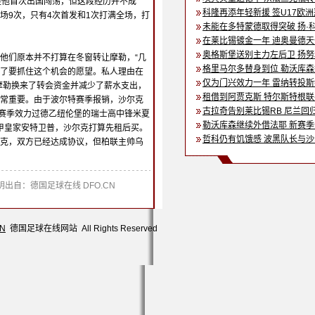
是他首次出国闯荡，但这段经历并不成
科隆再添年轻新援 签U17欧
场9次，只有4次首发和1次打满全场，打
未能在多特蒙德取得突破 扬·
在莱比锡镀金一年 迪奥曼德
奥格斯堡送别主力左后卫 扬
他们原本并不打算在冬窗转让摩勒，“几
格里马尔多替身到位 勒沃库
了要抓住这个机会的愿望。私人理由在
仅为门兴效力一年 雷纳转投
摩勒换来了转会资金并减少了薪水支出，
租借到阿贾克斯 特尔斯特根
常重要。由于波尔特赛季报销，沙尔克
古拉奇告别莱比锡RB 尼兰回
20赛季效力过德乙纽伦堡的瑞士高中锋米夏
勒沃库森继续外借法耶 新赛
比甲皇家安特卫普，沙尔克打算先租后买。
哲科仍有饥饿感 波黑队长与
克，双方已经达成协议，但柏联主帅乌
。
出自：德国足球在线 DFO.CN
CN
德国足球在线网站 All Rights Reserved