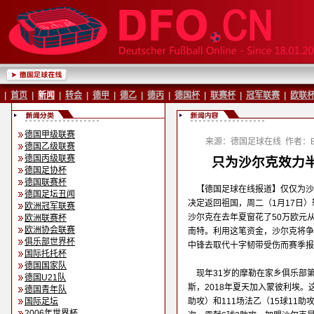
|
首页
|
新闻
|
转会
|
德甲
|
德乙
|
德丙
|
德国杯
|
联赛杯
|
冠军联赛
|
欧联
德国甲级联赛
来源：德国足球在线
作者：Ba
德国乙级联赛
德国丙级联赛
只为沙尔克效力半
德国足协杯
德国联赛杯
【德国足球在线报道】仅仅为沙
德国足坛丑闻
决定返回祖国，周二（1月17日）
欧洲冠军联赛
沙尔克在去年夏窗花了50万欧元
欧洲联赛杯
欧洲协会联赛
南特。利用这笔资金，沙尔克将争
俱乐部世界杯
中锋去取代十字韧带受伤而赛季报
国际托托杯
德国国家队
现年31岁的摩勒在家乡俱乐部
德国U21队
斯，2018年夏天加入蒙彼利埃。这
德国青年队
国际足坛
助攻）和111场法乙（15球11
2006年世界杯