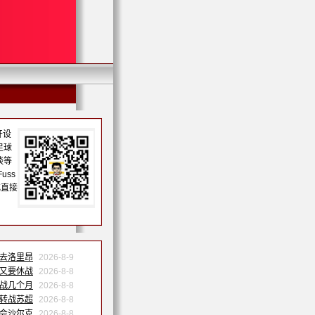
开设
足球
谈等
uss
或直接
巴去洛里昂
2026-8-9
果又要休战
2026-8-8
休战几个月
2026-8-8
祐转战苏超
2026-8-8
转会沙尔克
2026-8-8