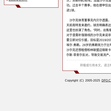
次，贡献6球2助攻。加盟沙尔克
功。过去半个赛季，他在德甲仅出
进1球。
沙尔克体育董事克内贝尔透露，
天前南特发来邀约，球员明确表达
这里也扮演了角色。”同时，出售
对于亟需补强锋线的沙尔克来说非
要立即对位引援，目标是2019/
埃尔·弗赖。28岁的弗赖效力于
沙尔克还想租借柏林联盟边锋斯卡
尔斯·菲舍尔反对，导致交易流产
转载或引用本文，请注明
Copyright (C) 2005-2025
DFO.