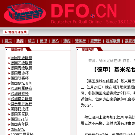
|
首页
|
新闻
|
转会
|
德甲
|
德乙
|
德丙
|
德国杯
|
联赛杯
|
冠军联赛
|
欧联
德国甲级联赛
来源：德国足球在线
作者：Ba
德国乙级联赛
德国丙级联赛
【德甲】基米希世
德国足协杯
德国联赛杯
【德国足球在线报道】基米希第
德国足坛丑闻
二（1月24日）晚在刚开场就落
欧洲冠军联赛
隆，冬歇期回来后连续2轮打平。拜
欧洲联赛杯
欧洲协会联赛
遥领先，但创造出来的绝佳机会寥
俱乐部世界杯
为0.24。
国际托托杯
德国国家队
拜仁沿用上轮客场1比1打平莱
德国U21队
爆云达不来梅，当然也没有理由更
德国青年队
国际足坛
2006年世界杯