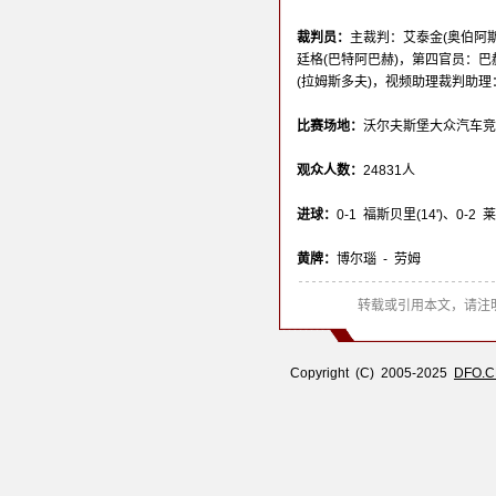
裁判员：
主裁判：艾泰金(奥伯阿斯
廷格(巴特阿巴赫)，第四官员：巴
(拉姆斯多夫)，视频助理裁判助理
比赛场地：
沃尔夫斯堡大众汽车竞技场(Vo
观众人数：
24831人
进球：
0-1 福斯贝里(14')、0-2 莱
黄牌：
博尔瑙 - 劳姆
转载或引用本文，请注明
Copyright (C) 2005-2025
DFO.