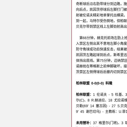
奇断球后沿右肋带球分到边路，施
向后点，凯因茨停球后左脚打门被
射被伦诺夫精彩地单掌托出横梁。
到一起，马特尔受伤倒地，但柏联
贝克尔带到禁区线上左脚劲射高出
第66分钟，赫克托前场左肋上
入禁区左侧出其不意地左脚小角度
防守角球成功后快速反击，结果被
凯因茨左路起球到后点，斯希里迅
体挡出底线。第75分钟，迈纳禁
诺赫抢在蒂格斯之前伸脚破坏，接
茨禁区左侧得球后后撤内切到禁区
柏林联盟 0-0(0-0) 科隆
柏林联盟：
1 伦诺夫 - 5 杜基、
尔(C)、8 R.赫迪拉、18 尤拉诺维奇
贝勒(69' 14 塞古因) - 27 S.贝
9' 45 谢巴切乌) - 主教练：U.
未用替补：
37 格里尔(门将)、3