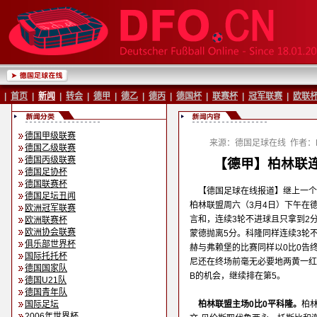
|
首页
|
新闻
|
转会
|
德甲
|
德乙
|
德丙
|
德国杯
|
联赛杯
|
冠军联赛
|
欧联
德国甲级联赛
来源：德国足球在线
作者：B
德国乙级联赛
德国丙级联赛
【德甲】柏林联连
德国足协杯
德国联赛杯
【德国足球在线报道】继上一个
德国足坛丑闻
柏林联盟周六（3月4日）下午在
欧洲冠军联赛
言和，连续3轮不进球且只拿到2
欧洲联赛杯
欧洲协会联赛
蒙德抛离5分。科隆同样连续3轮
俱乐部世界杯
赫与弗赖堡的比赛同样以0比0告
国际托托杯
尼还在终场前毫无必要地两黄一红
德国国家队
B的机会，继续排在第5。
德国U21队
德国青年队
国际足坛
柏林联盟主场0比0平科隆。
柏
2006年世界杯