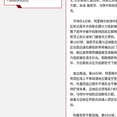
文·贝伦斯取代鲁西永、托斯比和
方面，本诺·施密茨、马特尔和凯
克。
开场仅4分钟，特里梅尔前场中
区前沿晃开许伯斯右脚大力低射被
路下底传中被许伯斯挡回后左脚再
密茨之前头球攻门被施韦贝得到。
第19分钟，施密茨右路与迈纳配
区右肋迅速右脚低射将将偏出远门
侧，柳比契奇顺势横敲被克诺赫挡
力低射被伦诺夫扑出。柏联随即快
中，贝伦斯前点在许伯斯防守下俯
易边再战。第49分钟，特里梅
奇禁区线上不等球落地左脚凌空垫
传，杜基回追过程中不慎失去平衡
特铲球未果，迈纳后点停球后7米
钟，马特尔中线附近抢断哈贝勒，
接着与迈纳互传配合后插入禁区右
出。
科隆攻势不断加强。第59分钟