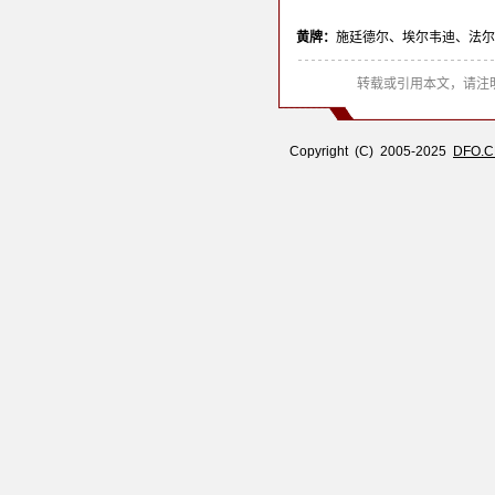
黄牌：
施廷德尔、埃尔韦迪、法尔克
转载或引用本文，请注明
Copyright (C) 2005-2025
DFO.