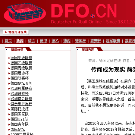
|
首页
|
新闻
|
转会
|
德甲
|
德乙
|
德丙
|
德国杯
|
联赛杯
|
冠军联赛
|
欧联
德国甲级联赛
来源：德国足球在线
作者：Ba
德国乙级联赛
德国丙级联赛
传闻成为现实 赫
德国足协杯
德国联赛杯
【德国足球在线报道】在周六（
德国足坛丑闻
后，科隆主教练鲍姆加特对外透露
欧洲冠军联赛
挂靴。而这位5月27日才满33周
欧洲联赛杯
欧洲协会联赛
来说，重要的是继家人之后，首先
俱乐部世界杯
员。目前我不想说更多的话，而只
国际托托杯
切。”
德国国家队
德国U21队
自2010年加入科隆以来，赫克
德国青年队
国际足坛
比赛。当科隆在2018年降级之
2006年世界杯