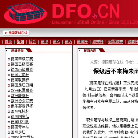
|
首页
|
新闻
|
转会
|
德甲
|
德乙
|
德丙
|
德国杯
|
联赛杯
|
冠军联赛
|
欧联
德国甲级联赛
来源：德国足球在线
作者：Ba
德国乙级联赛
德国丙级联赛
保级后不来梅未雨
德国足协杯
德国联赛杯
【德国足球在线报道】正式完成
德国足坛丑闻
（5月22日）官宣新赛季第一笔
欧洲冠军联赛
德·科夫纳茨基，合同细节未予透
欧洲联赛杯
欧洲协会联赛
施都有可能在今夏离队，而从风格
俱乐部世界杯
替代者。
国际托托杯
德国国家队
职业足球与球探主管克莱门斯·
德国U21队
理念说服达维德，他决定要走上云
德国青年队
国际足坛
强我们的实力。”而主帅奥勒·韦
2006年世界杯