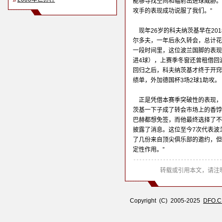
能够寻找空间和辐射出进球威胁。
攻手的表现成功说服了我们。”
现年26岁的科夫纳茨基早在20
尔多夫，一年后永久转会，总计花
一段时间里，这位波兰国脚的表现
进4球），上赛季冬窗还曾租借回
回归之后，科夫纳茨基才终于开窍
绩单，外加德国杯3场2球1助攻。
正是凭借本赛季突破性的表现，
茨基一下子成了转会市场上的香饽
巴赫都想免签，而他最终选择了不
披露了消息。这位至今7次代表波
了几份来自顶尖俱乐部的邀约，但
定性作用。”
转载或引用本文，请注明
Copyright (C) 2005-2025
DFO.