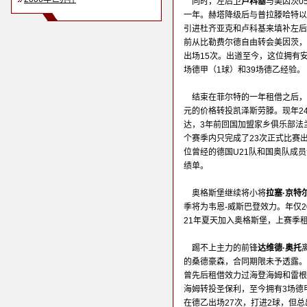
同时，左后卫
卢科基
与美因茨0
一年。赫塔降级后与普拉滕哈特以
引进杜齐亚克和卢科基来填补左后
前从比勒费尔德自由转会美因茨，
出场15次。出道至今，这位拥有
场德甲（1球）和39场德乙经验。
结束在菲尔特的一年租借之后，
元的价格转投凯泽斯劳滕。现年2
达，3年前回国加盟家乡俱乐部法
个赛季内只完成了23次正式比赛
位曾经的德国U21队和国奥队成员
绩单。
奥格斯堡继续将小将
拉塞·京特
季将为韦恩-威斯巴登效力。年仅2
21年夏天加入奥格斯堡，上赛季
踢不上主力的前锋
达维德·奥托
的桑德豪森，合同期限未予透露。
曾先后租借效力过海登海姆和雷根
海姆转投圣保利，至今拥有3场德
在德乙出场27次，打进2球，但总