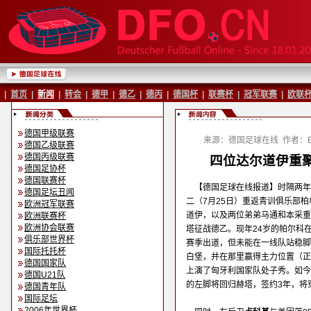
|
首页
|
新闻
|
转会
|
德甲
|
德乙
|
德丙
|
德国杯
|
联赛杯
|
冠军联赛
|
欧联
德国甲级联赛
来源：德国足球在线
作者：Ba
德国乙级联赛
德国丙级联赛
四位达尔道伊重聚
德国足协杯
德国联赛杯
【德国足球在线报道】时隔两年
德国足坛丑闻
二（7月25日）重返青训俱乐部
欧洲冠军联赛
道伊，以及两位弟弟马通和本采重
欧洲联赛杯
欧洲协会联赛
塔征战德乙。现年24岁的帕尔科在2
俱乐部世界杯
赛季出道，但未能在一线队站稳脚
国际托托杯
白堡，并在那里赢得主力位置（正式
德国国家队
上演了匈牙利国家队处子秀。如今
德国U21队
的左脚将回归赫塔，签约3年，将
德国青年队
国际足坛
2006年世界杯