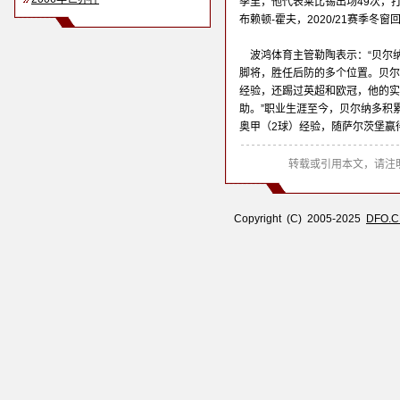
季里，他代表莱比锡出场49次，打
布赖顿-霍夫，2020/21赛季冬
波鸿体育主管勒陶表示：“贝尔
脚将，胜任后防的多个位置。贝尔
经验，还踢过英超和欧冠，他的实
助。”职业生涯至今，贝尔纳多积累
奥甲（2球）经验，随萨尔茨堡赢
转载或引用本文，请注明
Copyright (C) 2005-2025
DFO.