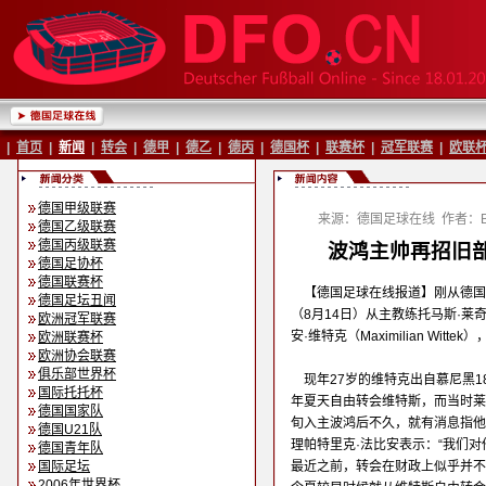
|
首页
|
新闻
|
转会
|
德甲
|
德乙
|
德丙
|
德国杯
|
联赛杯
|
冠军联赛
|
欧联
德国甲级联赛
来源：德国足球在线
作者：Ba
德国乙级联赛
德国丙级联赛
波鸿主帅再招旧部
德国足协杯
德国联赛杯
【德国足球在线报道】刚从德国
德国足坛丑闻
（8月14日）从主教练托马斯·
欧洲冠军联赛
安·维特克（Maximilian Witt
欧洲联赛杯
欧洲协会联赛
俱乐部世界杯
现年27岁的维特克出自慕尼黑18
国际托托杯
年夏天自由转会维特斯，而当时莱
德国国家队
旬入主波鸿后不久，就有消息指他
德国U21队
理帕特里克·法比安表示：“我们
德国青年队
国际足坛
最近之前，转会在财政上似乎并不
2006年世界杯