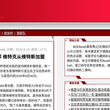
杯
|
欧协杯
|
国家队
站长Basti(黄思隽)已在微信
sti
日期：2023-8-15
阅读：1772
公众订阅号，每天推送关于德国
 维特克从维特斯加盟
的热点话题、深度评论与趣闻杂
精彩内容。关注可搜微信号BastiF
ball，或订阅号名称足球隽言，
杯首轮出局的波鸿继续补强阵容，周一
扫描右侧的二维码。
莱奇的老东家维特斯引进左后卫马克西米利
ek），与其签约到2026年6月30日。
60青训营，为菲尔特效力3年后于2020
格里马尔多替身到位 勒沃库
奇刚刚接手维特斯。早在莱奇去年9月下
仅为门兴效力一年 雷纳转投
打算将维特克带到波鸿。波鸿体育总经
租借到阿贾克斯 特尔斯特根
对他感兴趣已经有很长一段时间了，但直到
古拉奇告别莱比锡RB 尼兰回
可行。”除了与莱奇重逢，维特克还将与
勒沃库森继续外借法耶 新赛