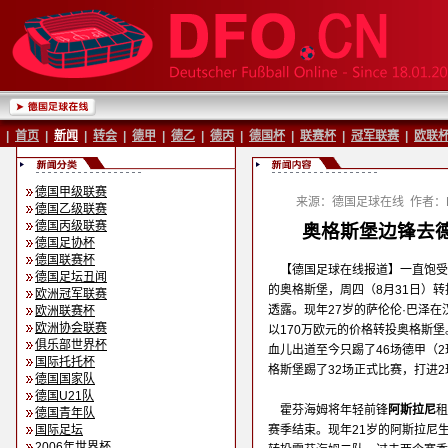
|
首页
|
新闻
|
转会
|
德甲
|
德乙
|
德丙
|
德国杯
|
联赛杯
|
冠军联赛
|
欧联
德国甲级联赛
来源：德国足球在线
作者：B
德国乙级联赛
德国丙级联赛
奥格斯堡边锋去德
德国足协杯
德国联赛杯
【德国足球在线报道】一直饱受
德国足坛丑闻
的奥格斯堡，周四（8月31日）
欧洲冠军联赛
透露。现年27岁的萨伦伦·巴泽在
欧洲联赛杯
欧洲协会联赛
以170万欧元的价格转投奥格斯
俱乐部世界杯
血儿出道至今只踢了46场德甲（2
国际托托杯
格斯堡踢了32场正式比赛，打进
德国国家队
德国U21队
霍芬海姆将年轻前锋
阿斯拉尼
租
德国青年队
国际足坛
赛季结束。现年21岁的阿斯拉尼生
2006年世界杯