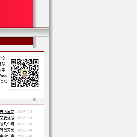
开设
足球
谈等
uss
或直接
巴去洛里昂
2026-8-9
果又要休战
2026-8-8
休战几个月
2026-8-8
祐转战苏超
2026-8-8
转会沙尔克
2026-8-8