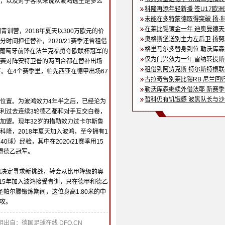
，以及对于客队来说从波鸿逃生是多么
科隆再添年轻新援 签U17欧
未能在多特蒙德取得突破 扬·
在莱比锡镀金一年 迪奥曼德
青训营，2018年夏天以300万欧元的价
奥格斯堡送别主力左后卫 扬
时间担任替补，2020/21赛季还曾租借
格里马尔多替身到位 勒沃库
，这位葡萄牙前锋在法兰克福勇夺欧联杯冠军的
仅为门兴效力一年 雷纳转投
赛对阵安特卫普的两回合都在替补出场
租借到阿贾克斯 特尔斯特根
平。在4个赛季里，帕先西亚在德甲出场67
古拉奇告别莱比锡RB 尼兰回
勒沃库森继续外借法耶 新赛
哲科仍有饥饿感 波黑队长与
位置。为波鸿效力4年半之后，已经沦为
利过去连续3轮德乙都和对手互交白卷，
加盟。现年32岁的措勒效力过卡尔斯鲁
科隆，2018年夏天加入波鸿，至今拥有1
40球）经验，其中在2020/21赛季用15
得德乙冠军。
也决定寻求新挑战，转会从比甲降级的奥
015年加入波鸿接受青训，只在德甲和德乙
帕尔滕锻炼期间，这位身高1.80米的中
助攻。
出自：德国足球在线 DFO.CN