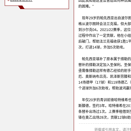
因此我知道这里会营造出何种氛围
的困难。”
现年29岁的帕先西亚出自波尔图
格从波尔图转会法兰克福，但大部分
到沙尔克04。2021/22赛季
过程中作出了一定贡献，他在小组
后破门，帮助法兰克福收获1胜1
次，打进14球，外加5次助攻。
帕先西亚填补了原本属于措勒的
替补的措勒决定加入圣保利。圣保
亟需像措勒这样有德乙经验的射手
厄、奥斯纳布吕克、凯泽斯劳滕和
14场德甲（17球）和119场德乙（
个进球外加6次助攻，帮助波鸿赢
年仅20岁的青训前锋哈特维希
斯滕德，签约3年。哈特维希在2
各替补出场过1次。上赛季租借到圣
锋在奥乙出场28次，贡献12球6
转载或引用本文，请注明