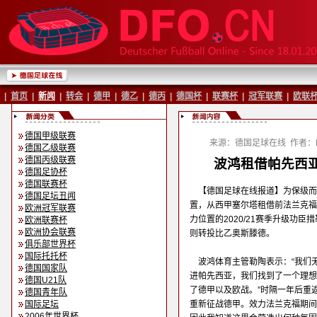
|
首页
|
新闻
|
转会
|
德甲
|
德乙
|
德丙
|
德国杯
|
联赛杯
|
冠军联赛
|
欧联
德国甲级联赛
来源：德国足球在线
作者：B
德国乙级联赛
德国丙级联赛
波鸿租借帕先西亚
德国足协杯
德国联赛杯
【德国足球在线报道】为保级而
德国足坛丑闻
置，从西甲塞尔塔租借前法兰克福
欧洲冠军联赛
力位置的2020/21赛季升级功
欧洲联赛杯
欧洲协会联赛
则转投比乙奥斯滕德。
俱乐部世界杯
国际托托杯
波鸿体育主管勒陶表示：“我们
德国国家队
进帕先西亚，我们找到了一个理想
德国U21队
了德甲以及欧战。”时隔一年后重
德国青年队
国际足坛
重新征战德甲。效力法兰克福期间
2006年世界杯