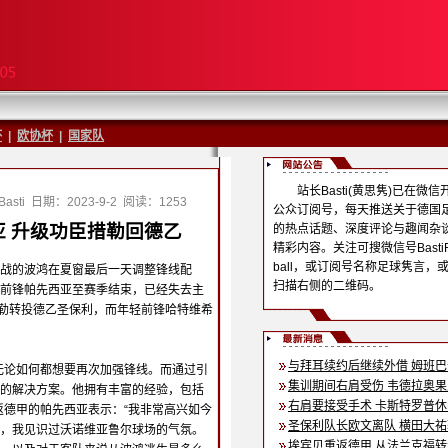
杯
|
欧协杯
|
国家队
站长Basti(黄思隽)已在微信
asti
日期：2023-9-2
阅读：1253
公众订阅号，每天推送关于德国
 升级功臣措勒回德乙
的热点话题、深度评论与趣闻杂
精彩内容。关注可搜微信号BastiF
ball，或订阅号名称足球隽言，
战的波鸿在夏窗最后一天调整锋线配
扫描右侧的二维码。
前锋帕先西亚至赛季结束，已经失去主
臣措勒转投德乙圣保利，而年轻前锋哈特维希
与拜耳续约后继续外借 姆班
无论如何都想要再次加强锋线。而通过引
集训期间右肩受伤 韦德拉奥
的解决方案。他拥有丰富的经验，包括
右肩要接受手术 卡斯特罗普
返德甲的帕先西亚表示：“我非常高兴如今
圣保利队长欧文离队 横田大
，我见识过沃诺维亚鲁尔球场的气氛。
埃宾贝重返德甲 从法兰克福