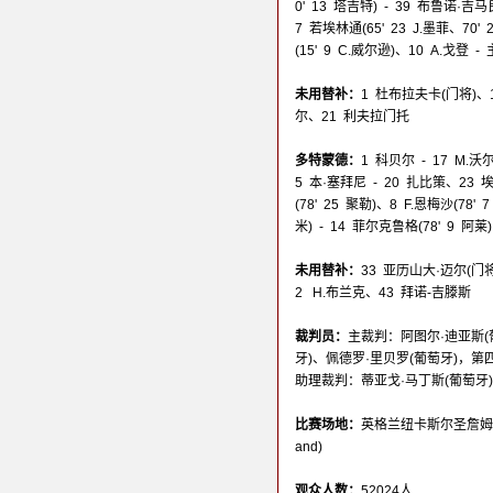
0' 13 塔吉特) - 39 布鲁诺·吉马
7 若埃林通(65' 23 J.墨菲、70
(15' 9 C.威尔逊)、10 A.戈登
未用替补：
1 杜布拉夫卡(门将)、1
尔、21 利夫拉门托
多特蒙德：
1 科贝尔 - 17 M.
5 本·塞拜尼 - 20 扎比策、23 埃姆
(78' 25 聚勒)、8 F.恩梅沙(78'
米) - 14 菲尔克鲁格(78' 9 阿
未用替补：
33 亚历山大·迈尔(门
2 H.布兰克、43 拜诺-吉滕斯
裁判员：
主裁判：阿图尔·迪亚斯(
牙)、佩德罗·里贝罗(葡萄牙)，第
助理裁判：蒂亚戈·马丁斯(葡萄牙
比赛场地：
英格兰纽卡斯尔圣詹姆斯公园(St
and)
观众人数：
52024人