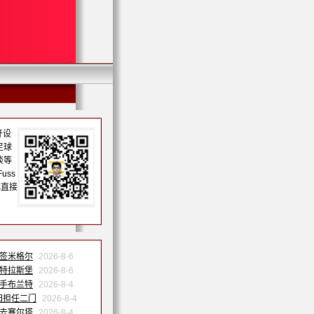
开设
足球
谈等
uss
或直接
森签米格尔
2026-8-6
斯特拉斯堡
2026-8-6
联手布兰特
2026-8-4
归担任二门
2026-8-4
季去塞尔塔
2026-8-4